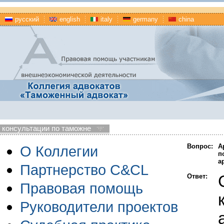
русский
english
italy
germany
china
консультации по таможне
Вопрос:
А
О Коллегии
п
а
Партнерство C&CL
Ответ:
Правовая помощь
Руководители проектов