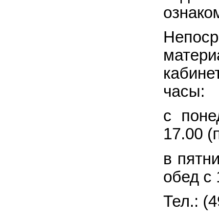
ознако
Непос
матер
кабин
часы:
с поне
17.00 (
в пятни
обед с 
Тел.: (