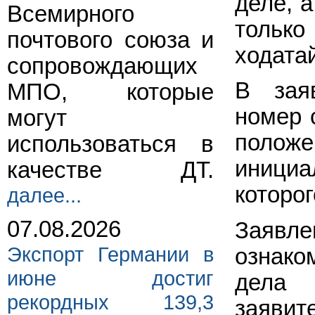
деле, 
Всемирного
только
почтового союза и
ходатай
сопровождающих
В зая
МПО, которые
номер 
могут
полож
использоваться в
иници
качестве ДТ.
которог
далее...
07.08.2026
Заяв
Экспорт Германии в
ознако
июне достиг
дела
рекордных 139,3
заяв