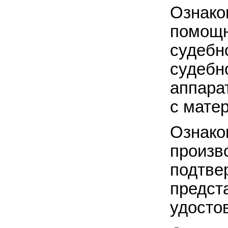
Озна
помощ
судебн
судебн
аппара
с мате
Ознак
произв
подт
пред
удосто