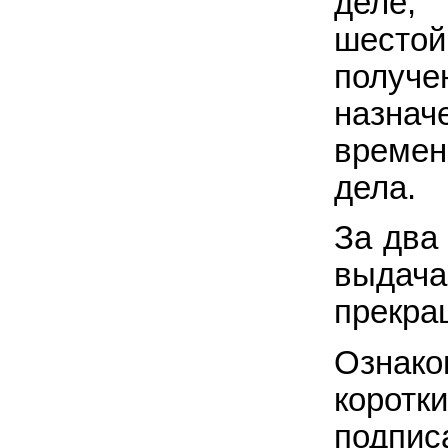
деле,
шесто
получ
назна
времен
дела.
За два
выда
прекра
Ознак
коро
подпи