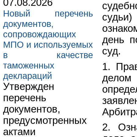
07.08.2026
судеб
Новый перечень
судьи
документов,
ознако
сопровождающих
день п
МПО и используемых
суд.
в качестве
таможенных
1. Пра
деклараций
делом 
Утвержден
опред
перечень
заявле
документов,
Арбитр
предусмотренных
2. Озн
актами