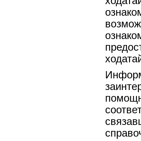
хода
озна
возмо
озна
предо
ходата
Инфор
заинте
помощ
соотве
связав
справо