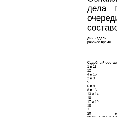
дела 
очеред
состав
дни недели
рабочее время
Судебный состав
1 и 11
12
4 и 15
2 и 3
5
6 и 9
8 и 16
13 и 14
18
17 и 19
10
7
20 (отде