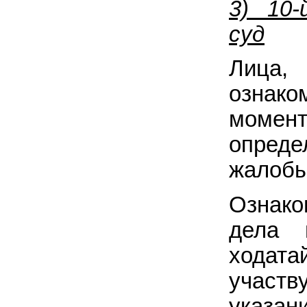
3) 10
суд
Лица,
ознак
моме
опреде
жалобы
Ознако
дела 
ходат
участв
указ