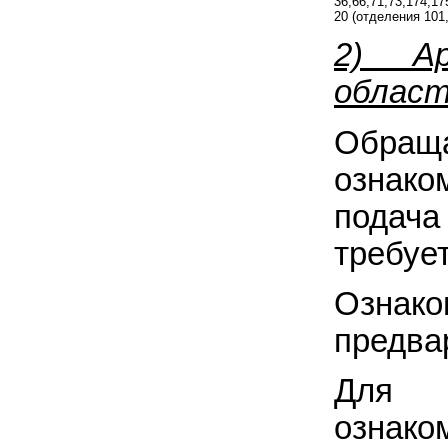
36,66,71,73,174,17
20 (отделения 101
2) Ар
облас
Обращ
ознак
подач
требует
Ознак
предва
Для п
ознак