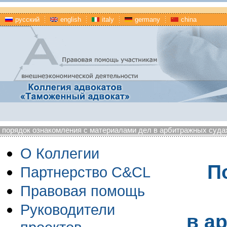
русский
english
italy
germany
china
порядок ознакомления с материалами дел в арбитражных суда
О Коллегии
П
Партнерство C&CL
Правовая помощь
Руководители
в а