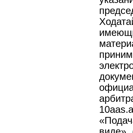
предс
Ходат
имеющ
мате
прини
элект
доку
офиц
арбитр
10aas.a
«Пода
виде» 