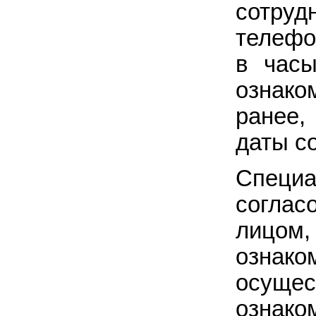
сотру
телефо
в час
ознако
ранее,
даты с
Специ
соглас
лицом
ознак
осущес
ознак