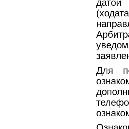
дато
(ходат
напр
Арбит
уведом
заявлен
Для п
озна
допол
телеф
ознако
Ознако