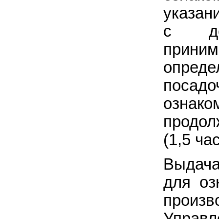
указан
с де
прин
опреде
посад
озна
продол
(1,5 час
Выдача
для оз
прои
Управ