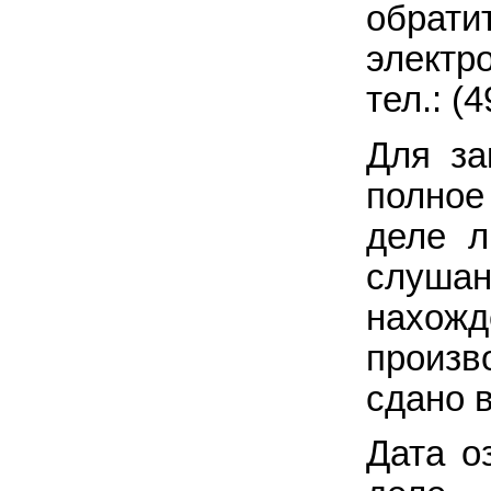
обрати
электр
тел.: (
Для за
полное
деле л
слушан
нахож
произв
сдано в
Дата о