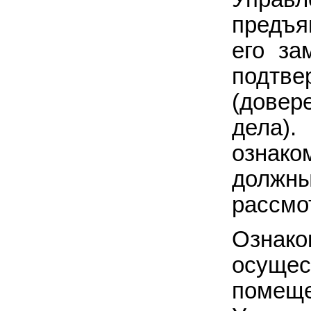
предъя
его за
подтв
(довер
дела)
ознак
должн
рассмо
Ознако
осуще
помеще