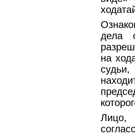
ходата
Ознако
дела 
разре
на ход
судьи
находи
предсе
которог
Лицо,
согла