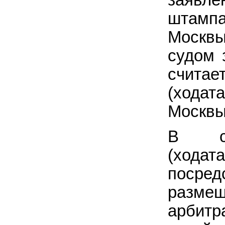
штамп
Москв
судом 
считае
(ходат
Москвы
В сл
(хода
посре
разме
арбитр