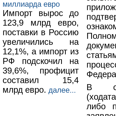
миллиарда евро
при
Импорт вырос до
подтв
123,9 млрд евро,
ознак
поставки в Россию
Полном
увеличились на
докум
12,1%, а импорт из
стать
РФ подскочил на
процес
39,6%, профицит
Федера
составил 15,4
В сл
млрд евро.
далее...
(ходат
либо п
заявле