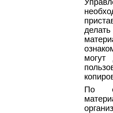
Управ
необхо
прист
делат
матери
ознак
могут
пользо
копиро
По о
матер
орган