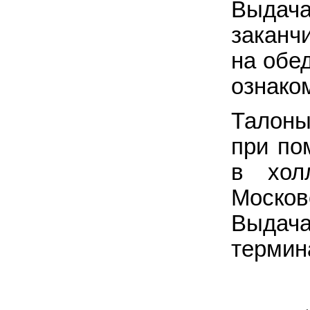
Выда
заканч
на обе
ознако
Талоны
при по
в хол
Москов
Выдача
термин