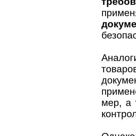
требов
прим
докум
безопа
Аналог
товаро
докум
приме
мер, а
контрол