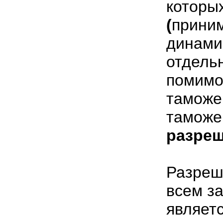
кот
(
прини
динам
отдель
помимо
тамож
там
разре
Разреш
всем за
являе