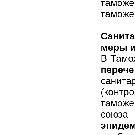
тамож
таможе
Санит
меры и
В Тамо
переч
санита
(контр
тамож
сою
эпидем