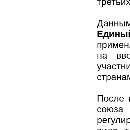
третьих
Данны
Едины
примен
на вв
участ
страна
После 
союза
регули