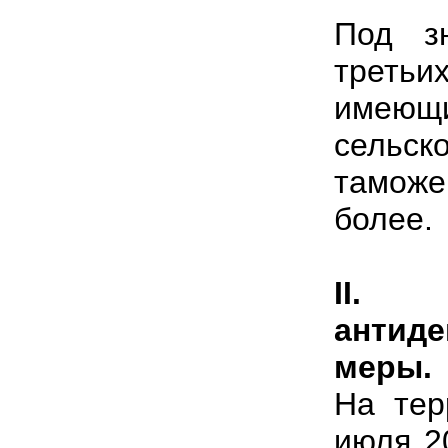
Под з
третьи
име
сельск
таможе
более.
II
. С
антид
меры.
На тер
июля 2