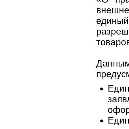
внешне
едины
разреш
товаров
Дан
предус
Еди
зая
офор
Еди