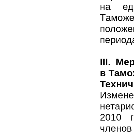
на ед
Таможе
положе
период
III
. Ме
в Тамо
Технич
Измене
нетари
2010 г
членов