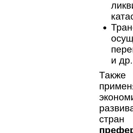
лик
ката
Тр
осу
пере
и др.
Такж
приме
экон
разви
стра
префе