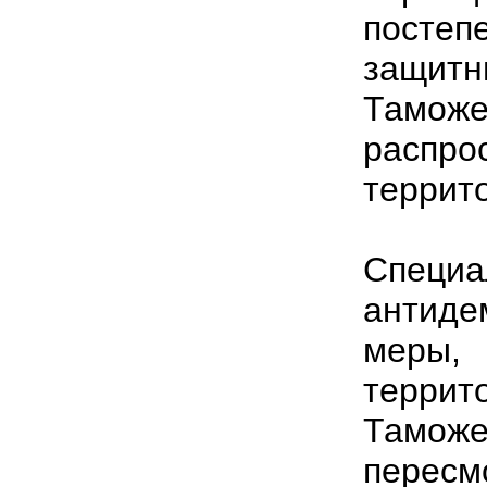
посте
защитн
Тамо
распр
террит
Спе
антид
меры,
терри
Тамо
пересм