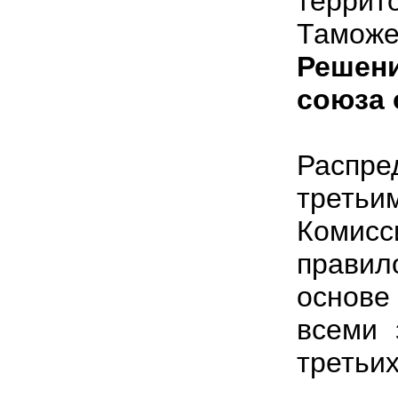
терри
Тамо
Решен
союза 
Распре
треть
Комисс
правил
основе
всеми 
третьих