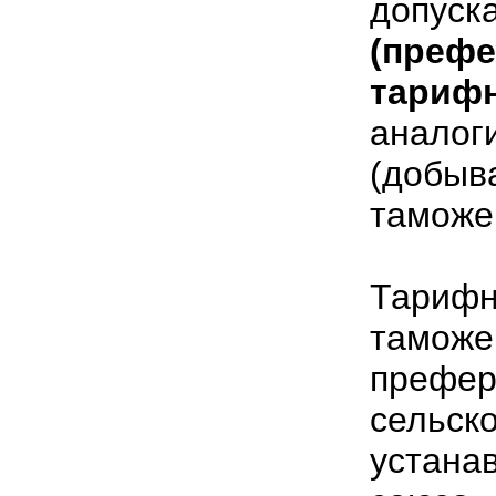
допус
(преф
тариф
анало
(добыв
таможе
Тариф
там
пре
сельс
устана