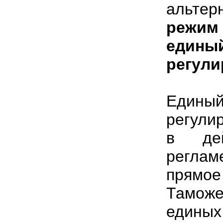
альтер
режим 
един
регули
Един
регули
в дей
регла
прямое
Таможе
един