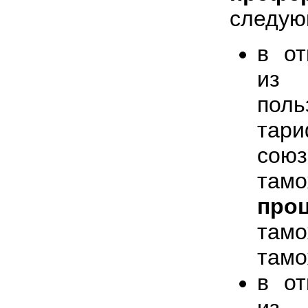
следую
в от
из
пол
тар
сою
там
про
там
тамо
в от
из 