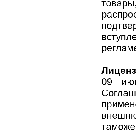
товары
распр
подтв
вступл
реглам
Лиценз
09 ию
Согла
приме
внешню
тамож