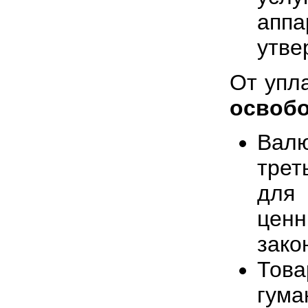
ап
утве
От упл
освоб
Вал
трет
для 
цен
зако
Тов
гума