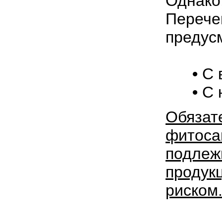
Однак
Переч
предус
•
С 
•
С 
Обяз
фито
подле
продук
риском