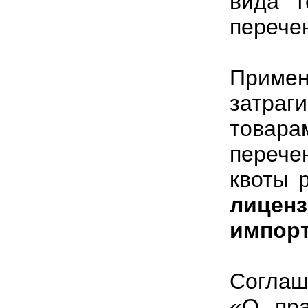
вида т
перече
Приме
затра
товар
перече
квоты 
лицен
импорт
Соглаш
«О пра