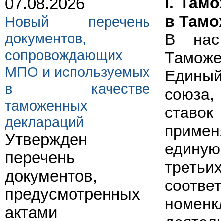
I
.
Тамо
07.08.2026
в Тамо
Новый перечень
документов,
В нас
сопровождающих
Таможе
МПО и используемых
Единый
в качестве
союза,
таможенных
став
деклараций
примен
Утвержден
едину
перечень
третьи
документов,
соотв
предусмотренных
номен
актами