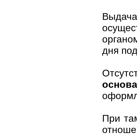
Выдача
осуще
орган
дня по
Отсу
основа
оформл
При та
отноше