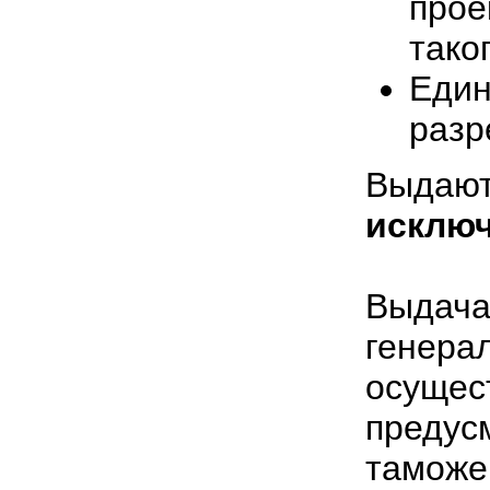
про
тако
Ед
разр
Выда
исклю
Выдач
генера
осущ
преду
таможе