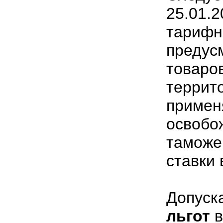
25.01
тари
преду
товар
террит
примен
освоб
тамож
ставки
Допуск
льгот
в