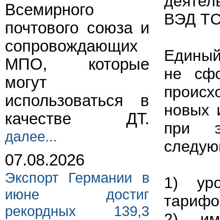
деятел
Всемирного
ВЭД ТС
почтового союза и
сопровождающих
Единый
МПО, которые
не сф
могут
происх
использоваться в
новых 
качестве ДТ.
при э
далее...
следую
07.08.2026
Экспорт Германии в
1) ур
июне достиг
тарифо
рекордных 139,3
2) им