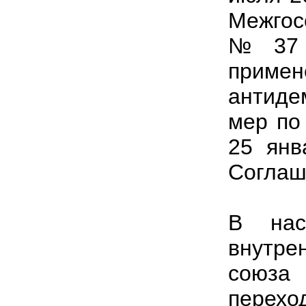
Межгос
№ 37 
приме
антид
мер по
25 янв
Соглаш
В нас
внутре
союз
перехо