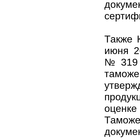
докуме
сертифи
Также 
июня 2
№ 319 
тамо
утве
продук
оценк
Таможе
докуме