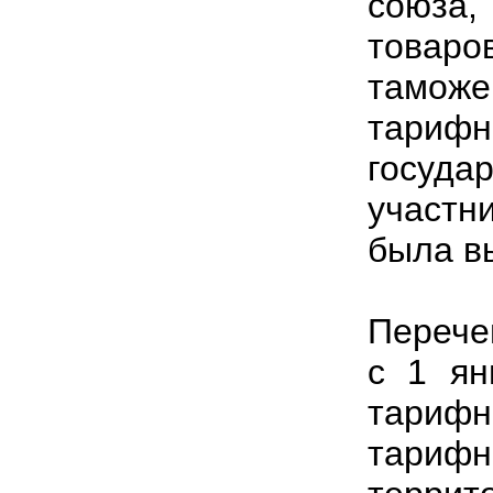
союза
това
тамож
тариф
госуд
участн
была в
Перече
с 1 ян
тариф
тарифн