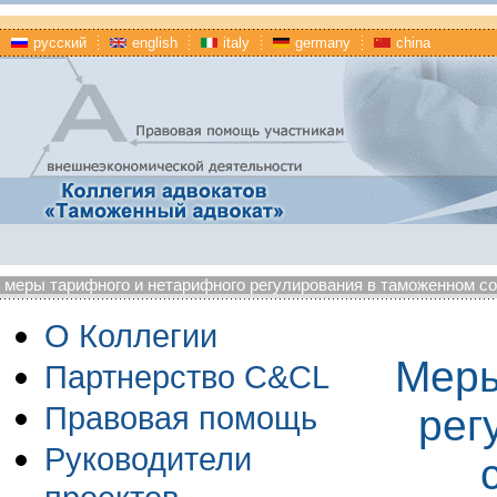
русский
english
italy
germany
china
меры тарифного и нетарифного регулирования в таможенном со
О Коллегии
Меры
Партнерство C&CL
Правовая помощь
рег
Руководители