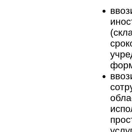
вво
инос
(ск
ср
учр
форм
вво
сотр
об
исп
прос
усл