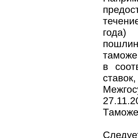
предо
течени
года)
пошлин
таможе
в соот
ставо
Межгос
27.11.
Таможен
Следуе