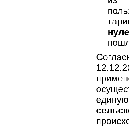
пол
тар
нул
пошл
Согла
12.12.
приме
осущес
едину
сельс
проис