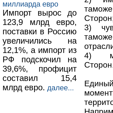
миллиарда евро
тамож
Импорт вырос до
Сторон
123,9 млрд евро,
3) чув
поставки в Россию
тамож
увеличились на
отрасл
12,1%, а импорт из
4) ме
РФ подскочил на
Сторон
39,6%, профицит
составил 15,4
Единый
млрд евро.
далее...
момен
терри
Напри