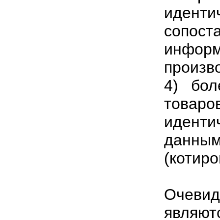
иденти
сопос
инф
произв
4) бол
товар
иденти
данны
(котиро
Очевид
являют