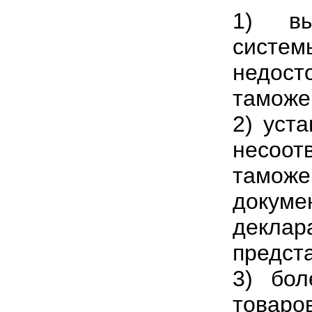
1) вы
систе
недос
таможе
2) уст
несоот
тамож
доку
декл
предст
3) бол
товар