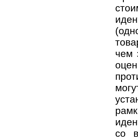
сто
иде
(одн
това
чем 
оцен
прот
мог
уст
рам
иден
со 