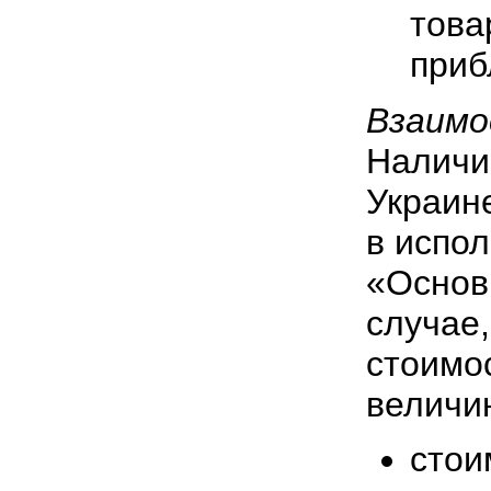
тов
приб
Взаимо
Наличи
Украин
в испо
«Осно
случае
стоимо
величи
стои