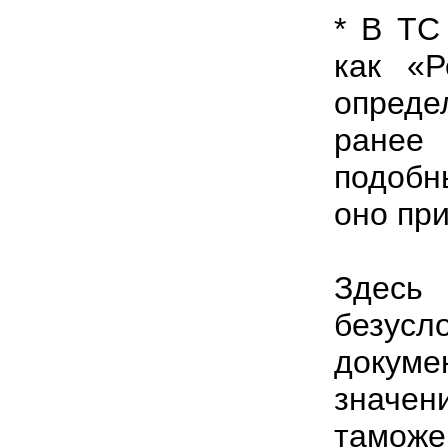
* В ТС
как «Р
опред
ранее
подобн
оно при
Здесь
безус
докум
значе
тамож