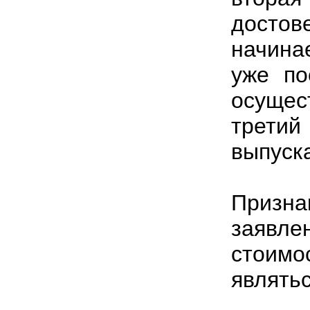
досто
начина
уже по
осущес
третий 
выпуска
Приз
заявл
стоимо
являтьс