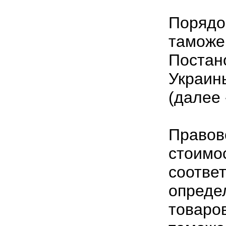
Поряд
тамож
Поста
Украин
(далее
Право
стоим
соотве
опред
това