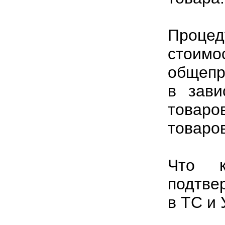
Проце
стоим
общепр
в зави
товаро
товаров
Что к
подтве
в ТС и 