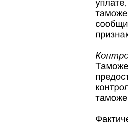
уплат
таможе
сообщи
призна
Контро
Тамож
предо
контр
таможе
Фактич