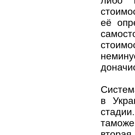
либо 
стоимо
её опр
самост
стоим
неми
доначи
Систем
в Укра
стадии
тамож
втора