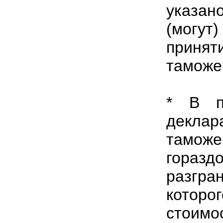
указан
(могу
приня
таможе
* В п
декла
тамож
гораз
разгра
котор
стоимо