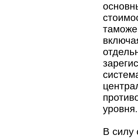
основ
стоимо
тамож
включа
отд
зареги
систе
центра
против
уровня.
В силу