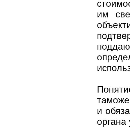
стоимо
им све
объе
подтв
поддаю
опред
исполь
Понят
таможе
и обяз
органа 