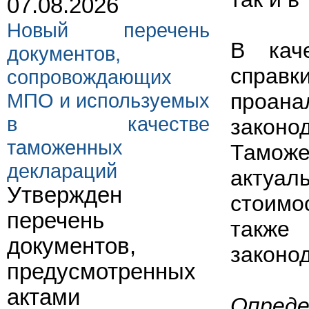
07.08.2026
Новый перечень
В кач
документов,
спр
сопровождающих
МПО и используемых
проан
в качестве
зако
таможенных
Таможе
деклараций
актуа
Утвержден
стоимо
перечень
такж
документов,
законод
предусмотренных
актами
Опреде