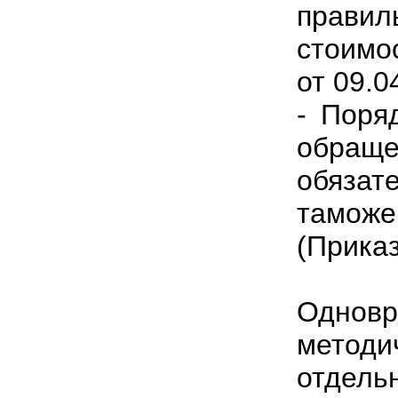
правил
стоимо
от 09.0
- Поря
обра
обяза
тамож
(Приказ
Одновр
метод
отдел