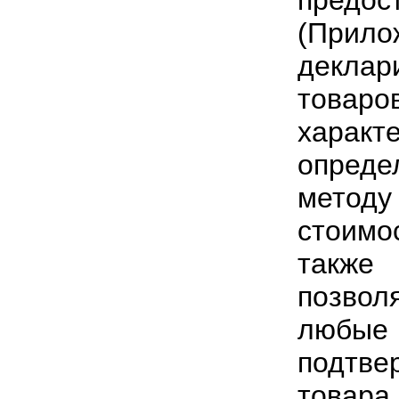
предос
(При
деклар
товаро
характ
опреде
метод
стоимо
также
позво
любы
подтве
товара.