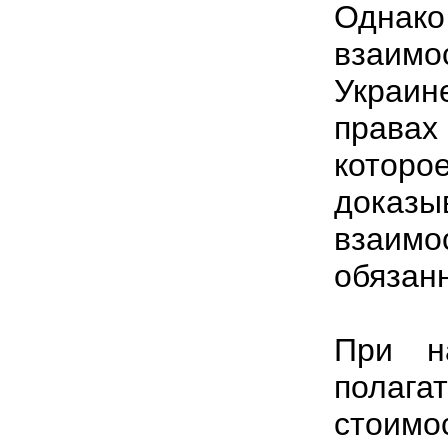
Одна
взаим
Украин
права
котор
доказ
взаимос
обязан
При н
полага
стоимо