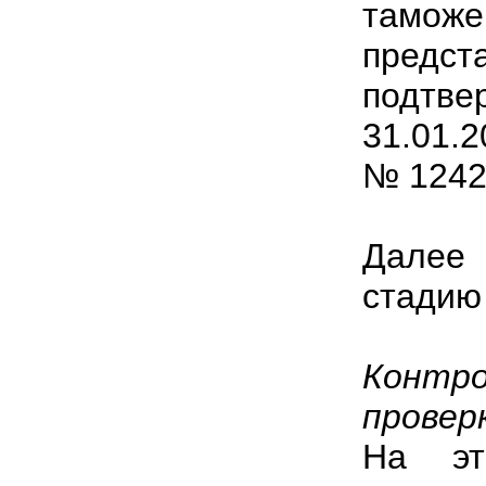
тамож
предс
подтв
31.01.2
№ 1242
Далее
стадию 
Контро
проверк
На эт