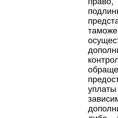
право,
подли
предст
тамож
осущ
допо
контро
обращ
предос
уплат
зави
дополн