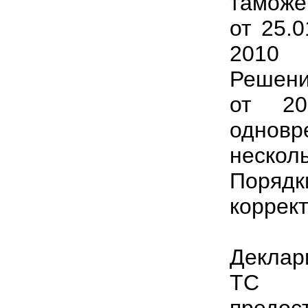
таможе
от 25.
2010 
Решени
от 20
однов
неско
Порядк
коррек
Деклар
ТС п