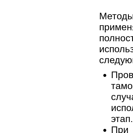
Мето
приме
полнос
испол
следую
Про
тамо
случ
испо
этап.
При