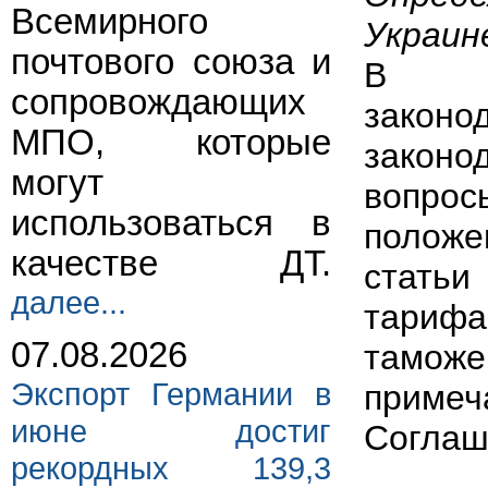
Всемирного
Украин
почтового союза и
В ос
сопровождающих
зако
МПО, которые
законо
могут
вопрос
использоваться в
полож
качестве ДТ.
статьи
далее...
тарифа
07.08.2026
таможе
Экспорт Германии в
приме
июне достиг
Соглаш
рекордных 139,3