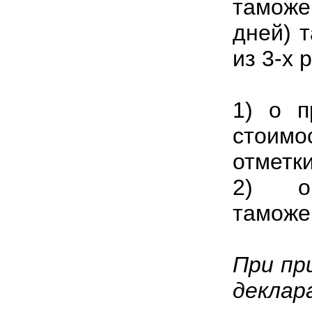
таможе
дней) 
из 3-х 
1) о п
стоимо
отметки
2) о 
таможе
При пр
декла