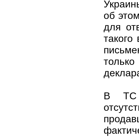
Украин
об это
для от
такого
письм
тольк
деклара
В ТС 
отсутс
прода
фактич