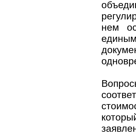
объед
регули
нем ос
един
доку
одновр
Вопрос
соотве
стоимо
котор
заявл