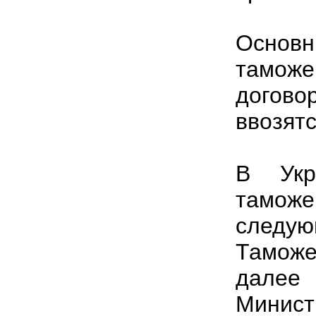
Основн
таможе
догово
ввозятс
В Укр
тамож
следу
Тамож
далее
Минист