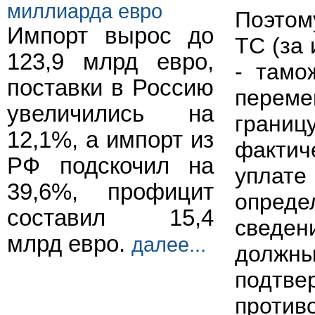
миллиарда евро
Поэтом
Импорт вырос до
ТС (за
123,9 млрд евро,
- тамо
поставки в Россию
перем
увеличились на
грани
12,1%, а импорт из
факти
РФ подскочил на
уплат
39,6%, профицит
опреде
составил 15,4
сведе
млрд евро.
далее...
должн
подтве
противо