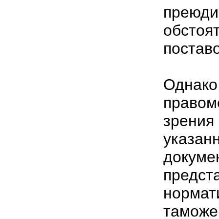
прею
обсто
поставо
Однако
правом
зрения
указа
докум
предс
нормат
тамож