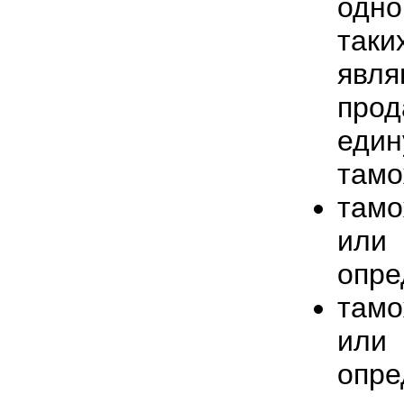
одно
так
явл
про
еди
тамо
там
ил
опре
там
ил
опре