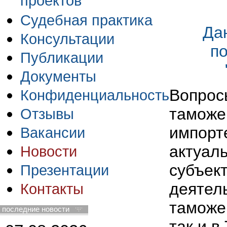
проектов
Судебная практика
Да
Консультации
п
Публикации
Документы
Вопрос
Конфиденциальность
тамож
Отзывы
импор
Вакансии
актуал
Новости
субъе
Презентации
деят
Контакты
таможе
последние новости
так и в