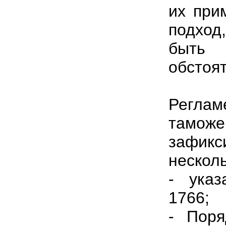
их при
подхо
быть
обстоят
Регла
тамож
зафи
несколь
- ука
1766;
- Поря