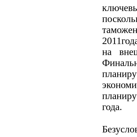
ключев
посколь
таможен
2011год
на вне
Финал
плани
экономи
планиру
года.
Безусло