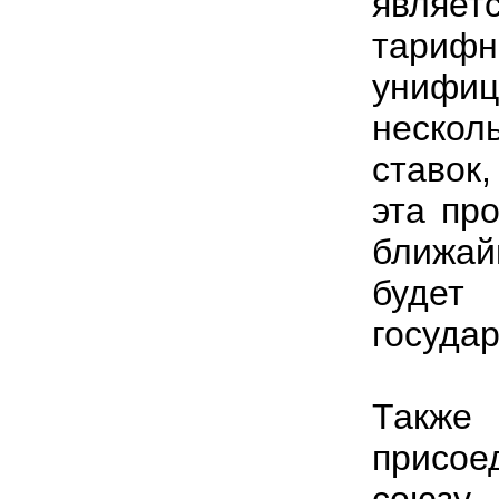
являе
тариф
унифи
нескол
ставок
эта пр
ближа
будет
государ
Также
присое