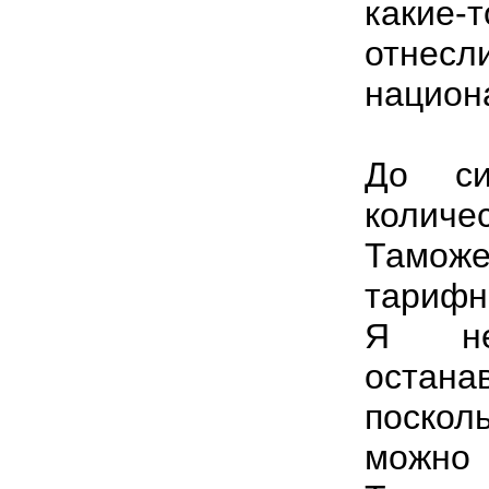
какие-
отнес
национ
До си
количе
Тамож
тарифн
Я не
остана
поскол
можно