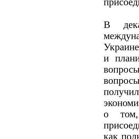
присоед
В дек
междун
Украин
и план
вопрос
вопрос
получи
экономи
о том,
присоед
как пол