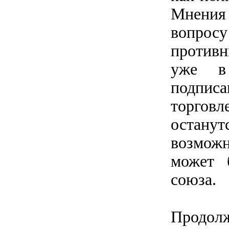
Мнения 
вопро
противн
уже в
подпис
торгов
остану
возмож
может 
союза.
Продол