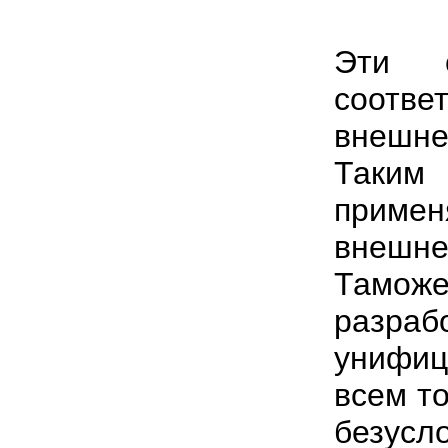
Эти с
соотве
внешн
Таким
приме
внешн
Таможе
разр
унифиц
всем т
безус