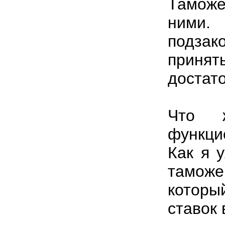
Тамож
ними.
подза
принят
достат
Что 
функци
Как я 
таможе
которы
ставок