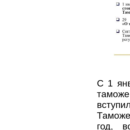
С 1 ян
таможе
вступ
Таможе
год, в