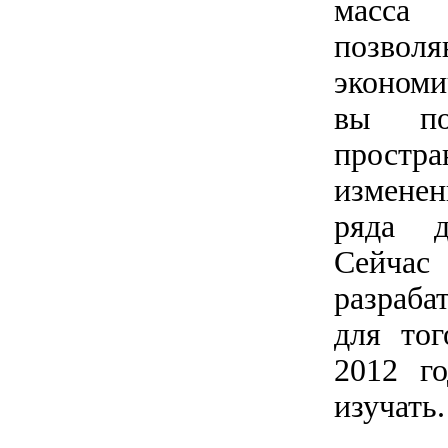
масса 
позво
экономи
вы пон
простр
изменен
ряда д
Сейчас
разраба
для тог
2012 г
изучать.