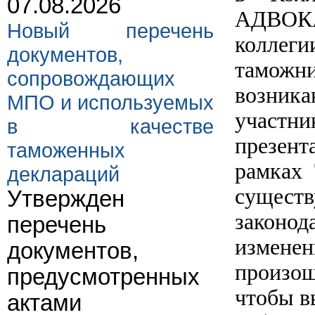
07.08.2026
АДВОКА
Новый перечень
коллег
документов,
таможн
сопровождающих
возника
МПО и используемых
участн
в качестве
презент
таможенных
рамках 
деклараций
сущес
Утвержден
закон
перечень
изменен
документов,
произо
предусмотренных
чтобы в
актами