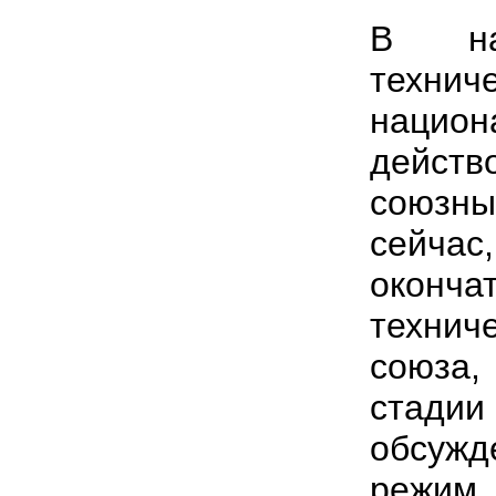
В на
технич
национ
дейст
союзны
сейча
оконча
техни
союза,
стадии
обсужд
режим