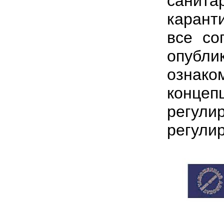
санита
карант
все со
опуб
ознако
концеп
регул
регули