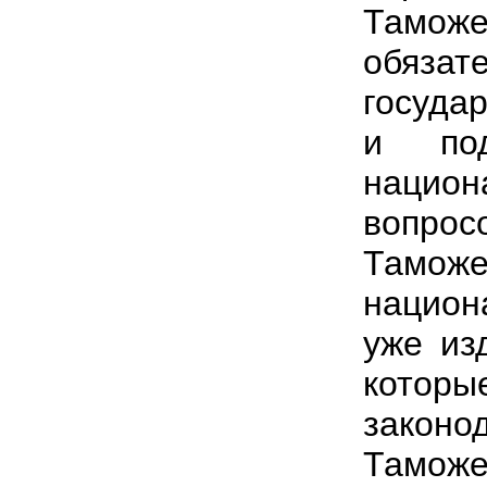
Таможе
обяза
госуда
и под
национ
вопро
Тамож
национ
уже из
которы
закон
Таможе