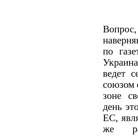
Вопрос,
наверня
по газе
Украина
ведет с
союзом 
зоне с
день эт
ЕС, явл
же ра