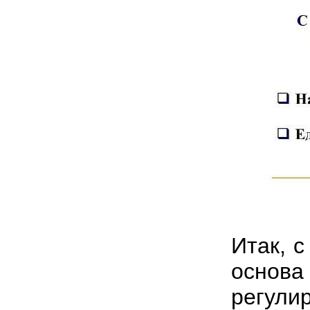
Итак, 
основ
регули