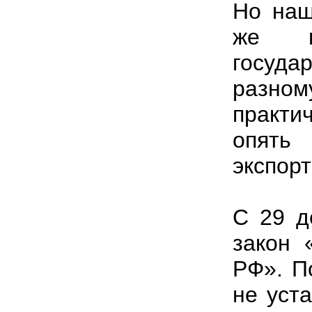
Но наш
же н
госуда
разно
практи
опять
экспор
С 29 д
закон 
РФ». П
не уст