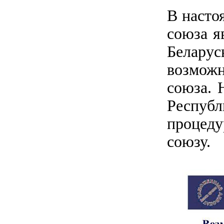
В насто
союза я
Беларус
возмож
союза. 
Респуб
процед
союзу.