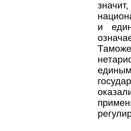
знач
национ
и еди
означ
Таможе
нетари
едины
госуда
оказали
примен
регули