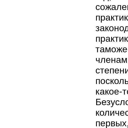
сожале
практи
законо
практи
таможе
членам
степе
поско
какое
Безус
колич
первы