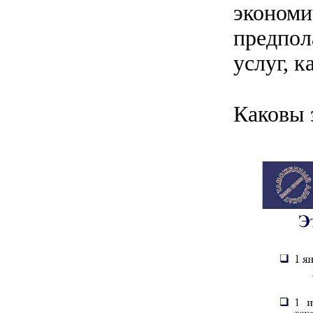
эконо
предпо
услуг, к
Каковы 