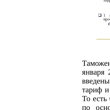
Таможе
января 
введен
тариф и
То есть
по осн