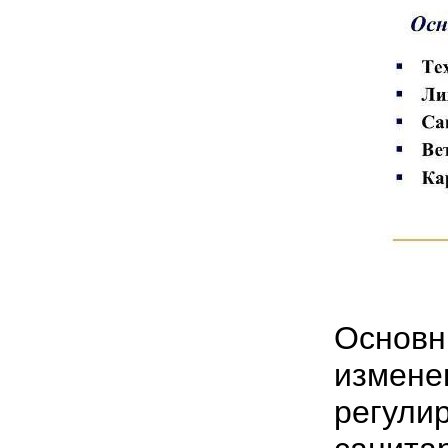
Основн
изме
регул