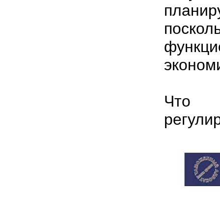
плани
поскол
функ
эконом
Что к
регули