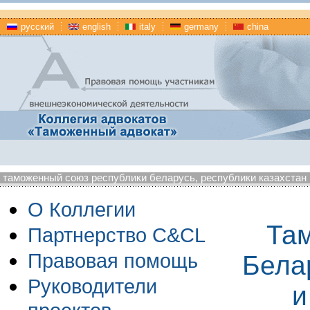
русский
english
italy
germany
china
таможенный союз республики беларусь, республики казахстан
О Коллегии
Та
Партнерство C&CL
Правовая помощь
Бела
Руководители
и