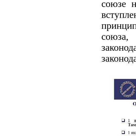
союзе н
вступле
принци
союза,
законод
законод