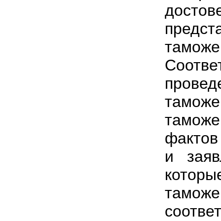
дост
предс
там
Соотв
провед
таможе
таможе
фактов
и заяв
котор
тамо
соотв