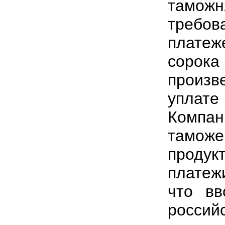
тамо
требо
платеж
сорока
произ
уплате
Компа
тамож
проду
платеж
что вв
российс