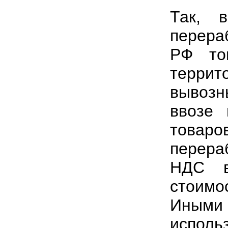
Так, 
перера
РФ то
террит
вывоз
ввозе 
товаро
перер
НДС в
стоимо
Иным
испол