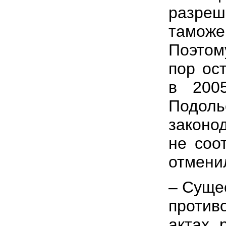
разреш
таможе
Поэтому
пор ос
в 200
Подоль
законо
не соо
отмени
– Суще
против
актах,