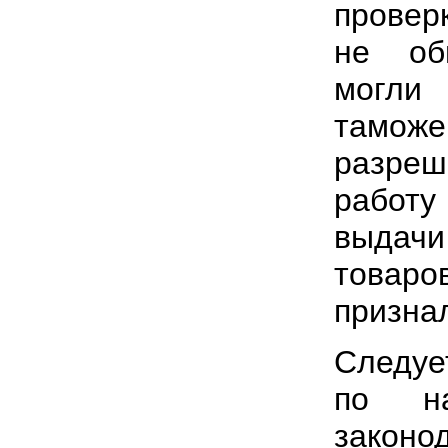
проверк
не об
могли
таможе
разреш
работ
выдач
товаро
призна
Следуе
по на
закон