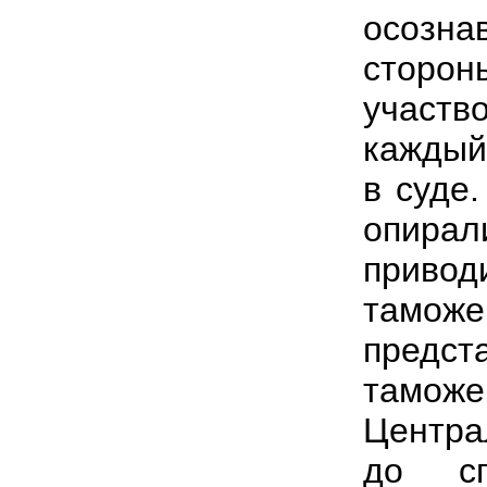
осозна
сторон
участв
каждый
в суде
опира
привод
тамо
предс
таможе
Центра
до сп