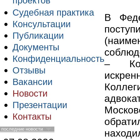
проектов
Судебная практика
В Фед
Консультации
посту
Публикации
(наиме
Документы
соблюд
Конфиденциальность
– Ком
Отзывы
искрен
Вакансии
Колле
Новости
адво
Презентации
Моско
Контакты
обрат
последние новости
находи