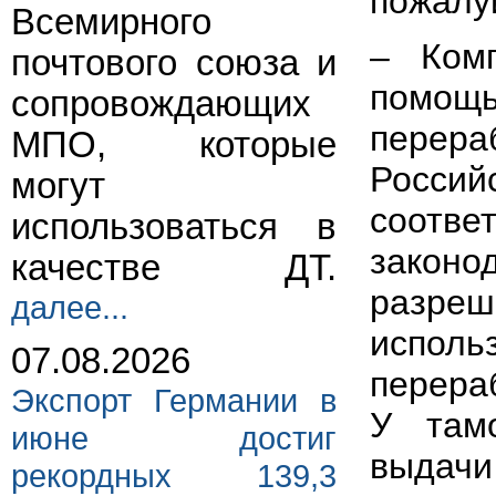
пожалуй
Всемирного
– Ком
почтового союза и
помощ
сопровождающих
перер
МПО, которые
Росси
могут
соот
использоваться в
закон
качестве ДТ.
разре
далее...
испол
07.08.2026
перера
Экспорт Германии в
У там
июне достиг
выдач
рекордных 139,3