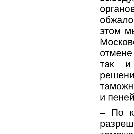
орган
обжало
этом м
Москов
отмене
так и
решен
таможн
и пеней
– По к
разреш