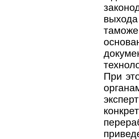
законо
выход
таможе
основа
докум
технол
При эт
органа
экспер
конкре
перера
привед