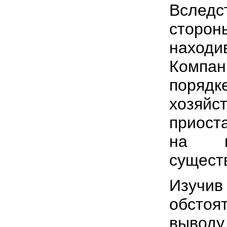
Вслед
сторон
наход
Компан
порядк
хозя
приост
на г
сущест
Изучи
обсто
вывод