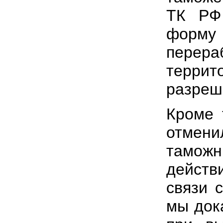
ТК РФ 
форм
перера
терр
разреш
Кроме 
отмен
тамож
действ
связи 
мы док