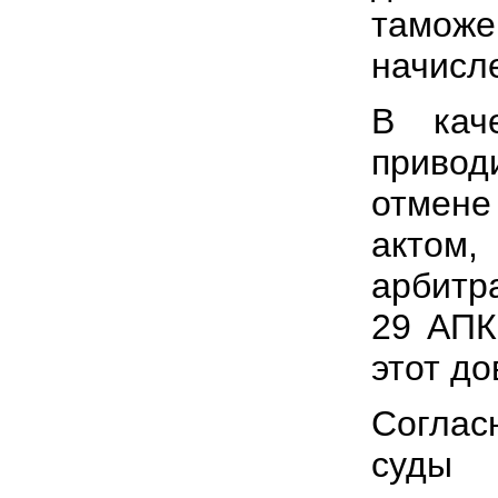
тамож
начисл
В кач
привод
отмен
актом,
арбитр
29 АПК
этот до
Соглас
суды 