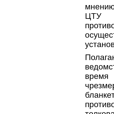
мнению
ЦТУ я
проти
осущес
устано
Полаг
ведомс
время
чрезме
блан
проти
толков