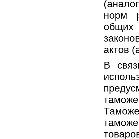
(аналог
норм 
общих
законо
актов (
В свя
испол
предус
таможе
Тамож
таможе
това