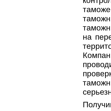
контро
тамож
тамож
таможн
на пер
терри
Компа
прово
прове
тамож
серьез
Получ