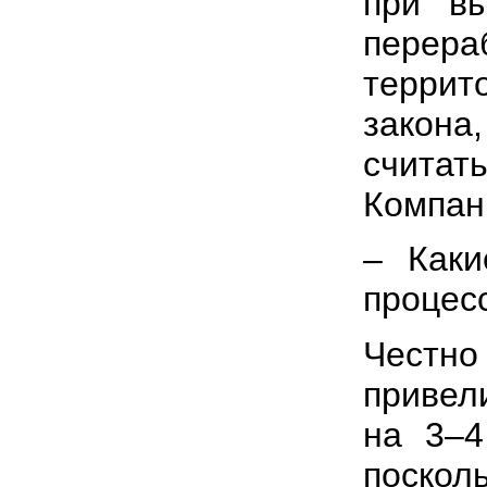
при в
перера
террит
закон
считат
Компан
– Каки
процес
Честно
привел
на 3–4
поск