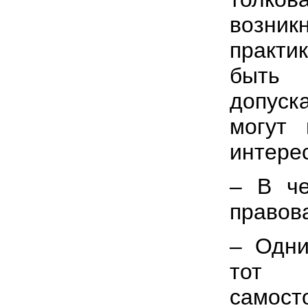
возник
практи
быть 
допуск
могут
интере
– В че
правов
– Одни
тот 
самос