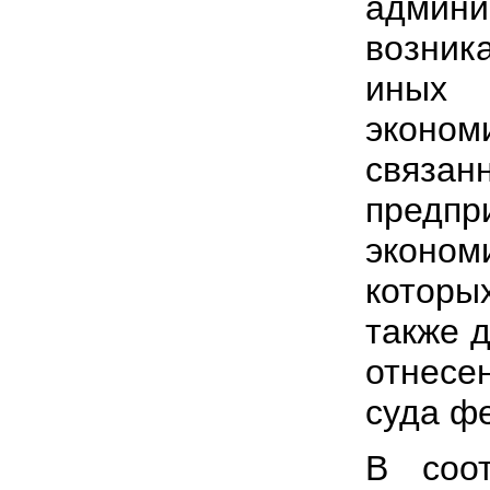
админи
возни
иных 
эконо
связ
пред
эконом
которы
также 
отнесе
суда ф
В соо