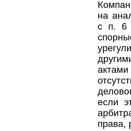
Компан
на ана
с п. 6
спор
урегул
други
актам
отсутс
делово
если э
арбит
права,