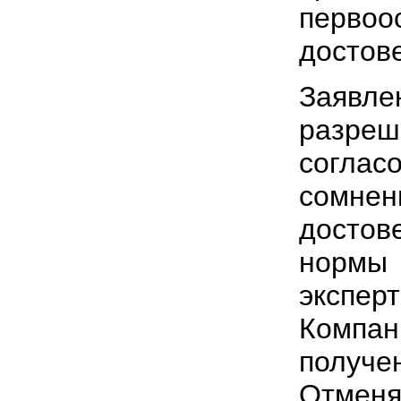
первоо
достов
Заявле
разре
соглас
сомне
достов
норм
экспе
Компа
получе
Отмен