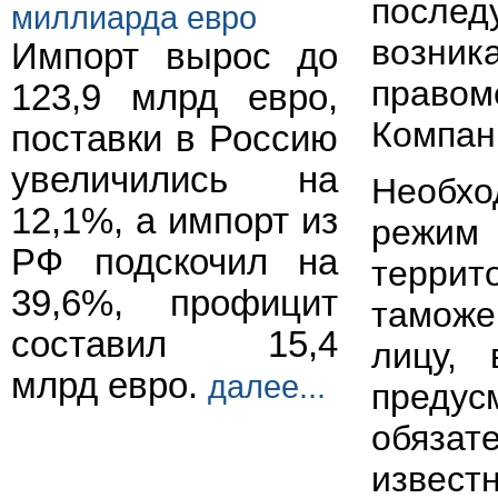
послед
миллиарда евро
возник
Импорт вырос до
право
123,9 млрд евро,
Компан
поставки в Россию
увеличились на
Необхо
12,1%, а импорт из
режим
РФ подскочил на
терри
39,6%, профицит
таможе
составил 15,4
лицу,
млрд евро.
далее...
преду
обязат
извест