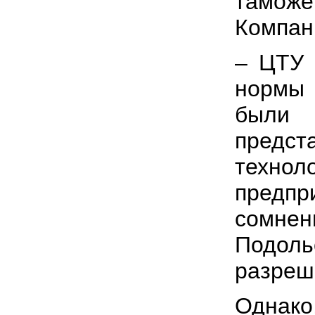
таможе
Компан
– ЦТУ 
нормы 
были 
предс
технол
предп
сомне
Подол
разреш
Однако