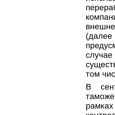
перера
ком
внешн
(дале
преду
случа
сущест
том чис
В сен
таможе
рамка