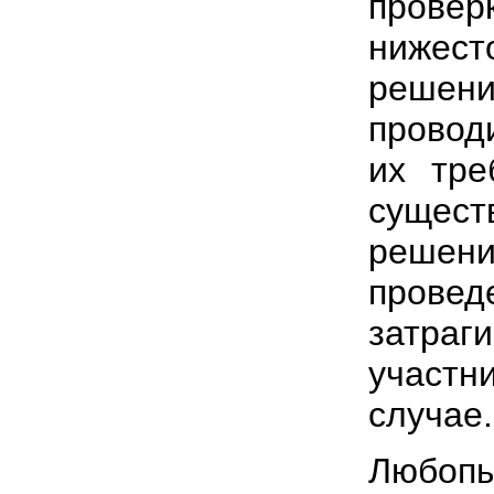
провер
нижест
решен
провод
их тре
сущес
реше
провед
затраг
участн
случае.
Любопы