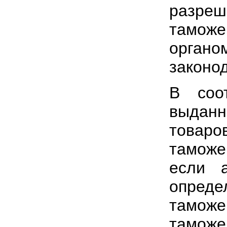
разреш
тамож
орган
законо
В соо
выданн
това
тамож
если 
опреде
тамож
таможе