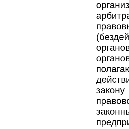
органи
арбит
право
(безде
органо
орган
полаг
действ
закон
правов
зако
пред