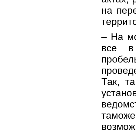
на пер
террит
– На мо
все в
пробе
провед
Так, т
устан
ведомс
тамож
возмо