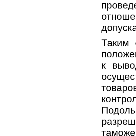
прове
отноше
допуска
Таким 
положе
к выво
осуще
товаро
контр
Подол
разреш
тамож