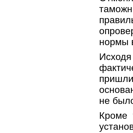
таможн
прави
опрове
нормы 
Исходя
фактич
пришл
основа
не был
Кроме 
устано