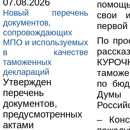
07.08.2026
помощь
Новый перечень
свои 
документов,
первой
сопровождающих
По про
МПО и используемых
расск
в качестве
КУРОЧК
таможенных
деклараций
таможе
Утвержден
по бюд
перечень
Думы
документов,
Россий
предусмотренных
– Конс
актами