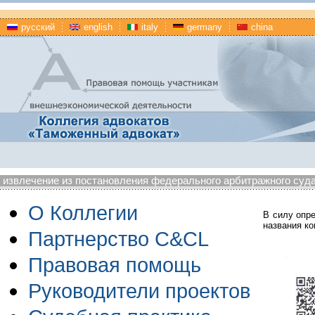
русский
english
italy
germany
china
извлечение из постановления федерального арбитражного суда 
О Коллегии
В силу опр
названия к
Партнерство C&CL
Правовая помощь
Руководители проектов