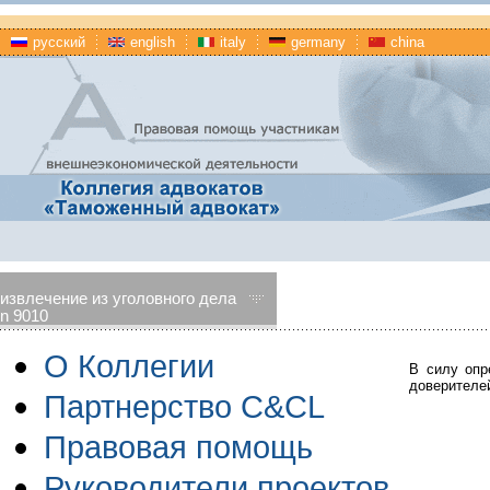
русский
english
italy
germany
china
извлечение из уголовного дела
n 9010
О Коллегии
В силу опр
доверителе
Партнерство C&CL
Правовая помощь
Руководители проектов