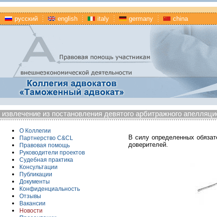
русский
english
italy
germany
china
извлечение из постановления девятого арбитражного апелляцион
О Коллегии
В силу определенных обязат
Партнерство C&CL
доверителей.
Правовая помощь
Руководители проектов
Судебная практика
Консультации
Публикации
Документы
Конфиденциальность
Отзывы
Вакансии
Новости