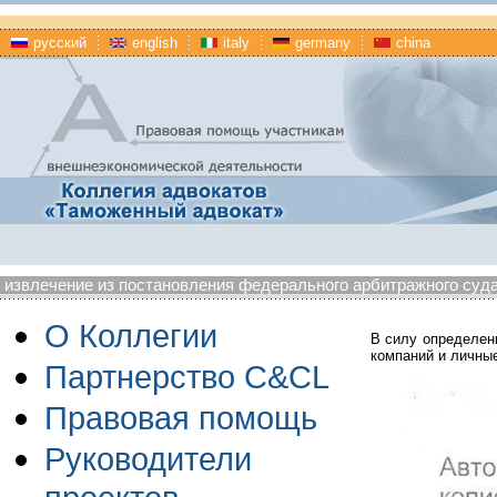
русский
english
italy
germany
china
извлечение из постановления федерального арбитражного суда м
О Коллегии
В силу определен
компаний и личны
Партнерство C&CL
Правовая помощь
Руководители