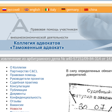
русский
english
italy
germany
china
извлечение из арбитражного дела № а40-57151/09-84-314 от 14.0
О Коллегии
В силу определенных обязат
Партнерство C&CL
доверителей.
Правовая помощь
Руководители проектов
Судебная практика
Консультации
Публикации
Документы
Конфиденциальность
Отзывы
Вакансии
Новости