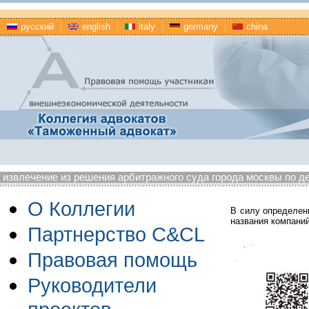
русский
english
italy
germany
china
извлечение из решения арбитражного суда города москвы по де
О Коллегии
В силу определен
названия компани
Партнерство C&CL
Правовая помощь
Руководители