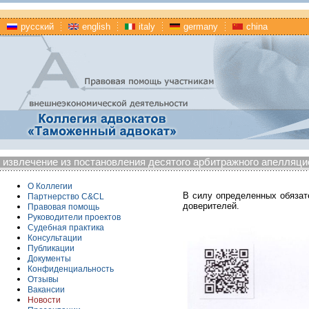
русский
english
italy
germany
china
извлечение из постановления десятого арбитражного апелляцио
О Коллегии
В силу определенных обязат
Партнерство C&CL
доверителей.
Правовая помощь
Руководители проектов
Судебная практика
Консультации
Публикации
Документы
Конфиденциальность
Отзывы
Вакансии
Новости