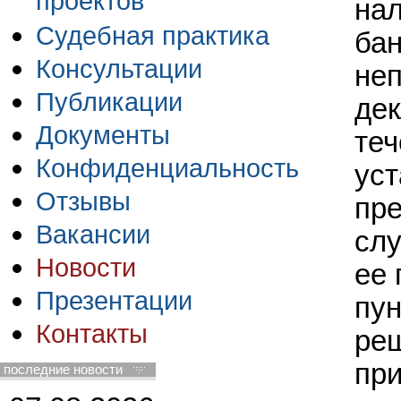
проектов
нал
Судебная практика
бан
Консультации
неп
Публикации
дек
Документы
теч
Конфиденциальность
уст
Отзывы
пре
Вакансии
слу
Новости
ее 
Презентации
пун
Контакты
реш
при
последние новости