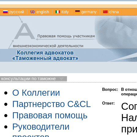
русский
english
italy
germany
china
консультации по таможне
Вопрос:
В отнош
О Коллегии
операци
Партнерство C&CL
Ответ:
Сог
Правовая помощь
Нал
Руководители
пр