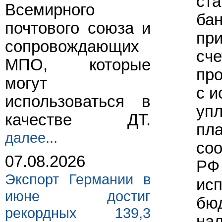
ста
Всемирного
бан
почтового союза и
при
сопровождающих
сче
МПО, которые
про
могут
с и
использоваться в
упл
качестве ДТ.
пла
далее...
соо
07.08.2026
РФ
Экспорт Германии в
исп
июне достиг
бюд
рекордных 139,3
нал