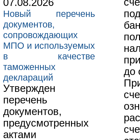
сче
07.08.2026
по
Новый перечень
документов,
бан
сопровождающих
по
МПО и используемых
нал
в качестве
при
таможенных
до
деклараций
Пр
Утвержден
сче
перечень
озн
документов,
ра
предусмотренных
сче
актами