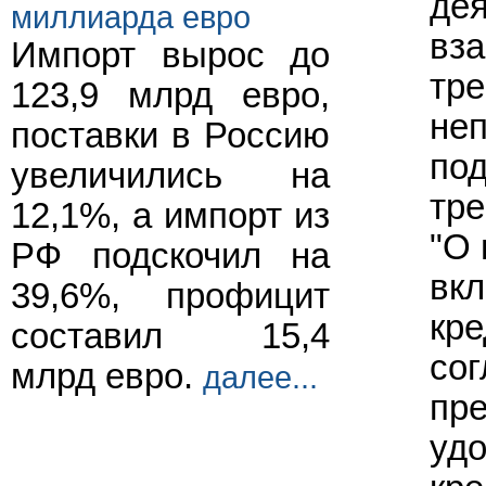
дея
миллиарда евро
вз
Импорт вырос до
тре
123,9 млрд евро,
неп
поставки в Россию
под
увеличились на
тре
12,1%, а импорт из
"О 
РФ подскочил на
вкл
39,6%, профицит
кре
составил 15,4
сог
млрд евро.
далее...
пр
удо