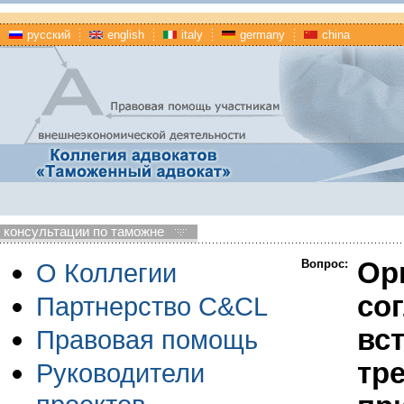
русский
english
italy
germany
china
консультации по таможне
Вопрос:
Ор
О Коллегии
со
Партнерство C&CL
вс
Правовая помощь
тр
Руководители