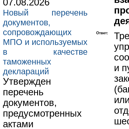
07.08.2026
пр
Новый перечень
де
документов,
сопровождающих
Ответ:
Тр
МПО и используемых
уп
в качестве
соо
таможенных
и п
деклараций
зак
Утвержден
(ба
перечень
ил
документов,
отд
предусмотренных
ше
актами