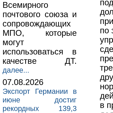
под
Всемирного
дол
почтового союза и
при
сопровождающих
по 
МПО, которые
упр
могут
сде
использоваться в
пре
качестве ДТ.
тре
далее...
дру
07.08.2026
нор
Экспорт Германии в
дей
июне достиг
в п
рекордных 139,3