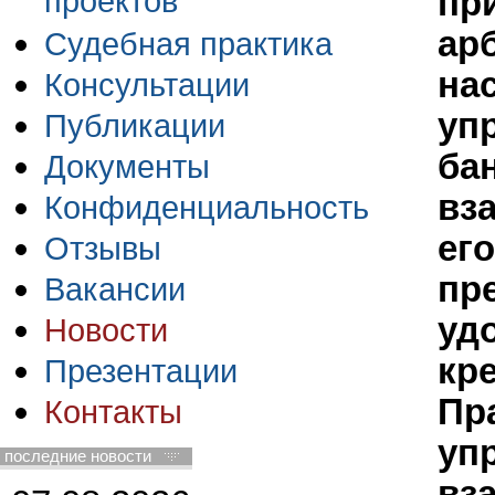
проектов
пр
ар
Судебная практика
на
Консультации
уп
Публикации
ба
Документы
вза
Конфиденциальность
ег
Отзывы
пр
Вакансии
уд
Новости
кр
Презентации
Пр
Контакты
уп
последние новости
вз