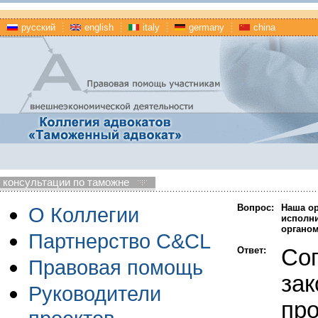
русский
english
italy
germany
china
консультации по таможне
Вопрос:
Наша ор
О Коллегии
исполни
органом
Партнерство C&CL
Ответ:
Сог
Правовая помощь
зак
Руководители
про