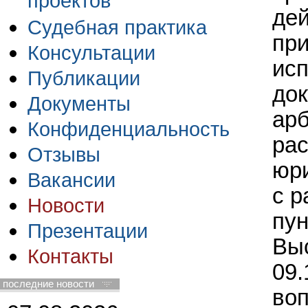
проектов
дей
Судебная практика
при
Консультации
ис
Публикации
док
Документы
арб
Конфиденциальность
ра
Отзывы
юри
Вакансии
с 
Новости
пун
Презентации
Выс
Контакты
09.
последние новости
воп