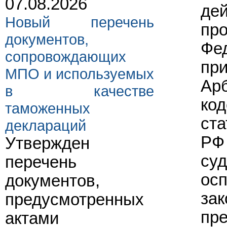
07.08.2026
де
Новый перечень
про
документов,
Фед
сопровождающих
при
МПО и используемых
Ар
в качестве
код
таможенных
ста
деклараций
РФ 
Утвержден
суд
перечень
осп
документов,
зак
предусмотренных
пре
актами