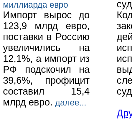
суд
миллиарда евро
Ко
Импорт вырос до
зак
123,9 млрд евро,
дей
поставки в Россию
ис
увеличились на
исп
12,1%, а импорт из
выд
РФ подскочил на
сл
39,6%, профицит
суд
составил 15,4
млрд евро.
далее...
Др