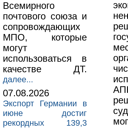
эко
Всемирного
нен
почтового союза и
реш
сопровождающих
гос
МПО, которые
мес
могут
орг
использоваться в
чис
качестве ДТ.
исп
далее...
АПК
07.08.2026
реш
Экспорт Германии в
суд
июне достиг
мог
рекордных 139,3