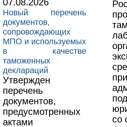
07.08.2026
Ро
Новый перечень
про
документов,
та
сопровождающих
лаб
МПО и используемых
орг
в качестве
экс
таможенных
сре
деклараций
при
Утвержден
ад
перечень
по
документов,
юри
предусмотренных
со 
актами