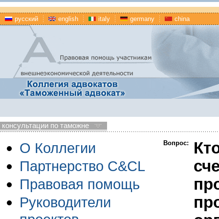
русский
english
italy
germany
china
консультации по таможне
Вопрос:
Кто
О Коллегии
сч
Партнерство C&CL
пр
Правовая помощь
пр
Руководители