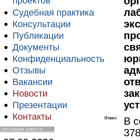
проектов
ор
ла
Судебная практика
эк
Консультации
пр
Публикации
св
Документы
юр
Конфиденциальность
ад
Отзывы
от
Вакансии
за
Новости
ус
Презентации
Контакты
Ответ:
В с
последние новости
378