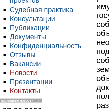
проектов
иму
Судебная практика
гос
Консультации
соб
Публикации
об
Документы
не
Конфиденциальность
по
Отзывы
соб
Вакансии
зем
Новости
объ
Презентации
до
Контакты
пол
последние новости
раз