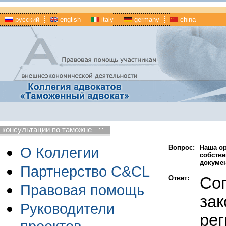
русский
english
italy
germany
china
консультации по таможне
Вопрос:
Наша ор
О Коллегии
собстве
докуме
Партнерство C&CL
Ответ:
Сог
Правовая помощь
зак
Руководители
рег