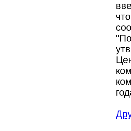
вве
что
соо
"По
ут
Цен
ко
ком
год
Др