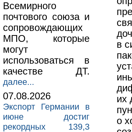
оп
Всемирного
пре
почтового союза и
свя
сопровождающих
доч
МПО, которые
в с
могут
пак
использоваться в
уст
качестве ДТ.
ины
далее...
ди
07.08.2026
их 
Экспорт Германии в
пун
июне достиг
о х
рекордных 139,3
со