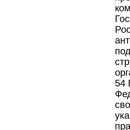
ком
Гос
Ро
ант
по
стр
орг
54 
Фед
св
ука
пр