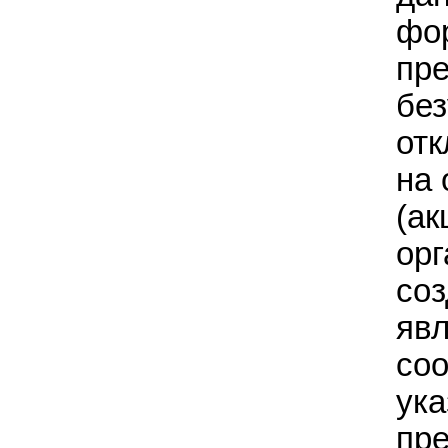
фор
пре
без
от
на 
(ак
орг
соз
явл
соо
ука
пре