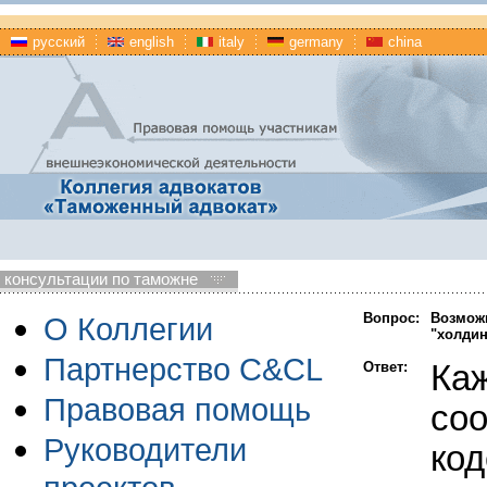
русский
english
italy
germany
china
консультации по таможне
Вопрос:
Возможн
О Коллегии
"холдин
Партнерство C&CL
Ответ:
Каж
Правовая помощь
соо
Руководители
код