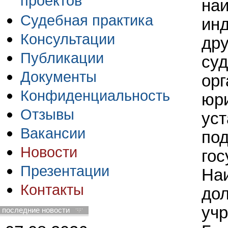
проектов
на
Судебная практика
ин
Консультации
дру
Публикации
суд
Документы
ор
Конфиденциальность
юри
Отзывы
ус
Вакансии
под
Новости
гос
Презентации
На
Контакты
дол
уч
последние новости