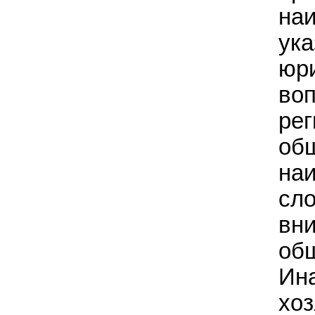
наи
ука
юри
воп
рег
об
наи
сло
вни
общ
Ина
хоз