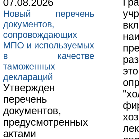
Гра
07.08.2026
учр
Новый перечень
документов,
вк
сопровождающих
наи
МПО и используемых
пр
в качестве
раз
таможенных
это
деклараций
опр
Утвержден
"хо
перечень
фи
документов,
хоз
предусмотренных
лек
актами