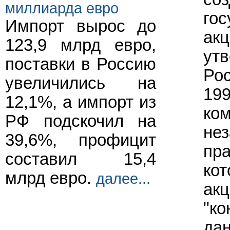
миллиарда евро
гос
Импорт вырос до
ак
123,9 млрд евро,
утв
поставки в Россию
Рос
увеличились на
199
12,1%, а импорт из
ком
РФ подскочил на
нез
39,6%, профицит
пра
составил 15,4
кот
млрд евро.
далее...
акц
"ко
дан