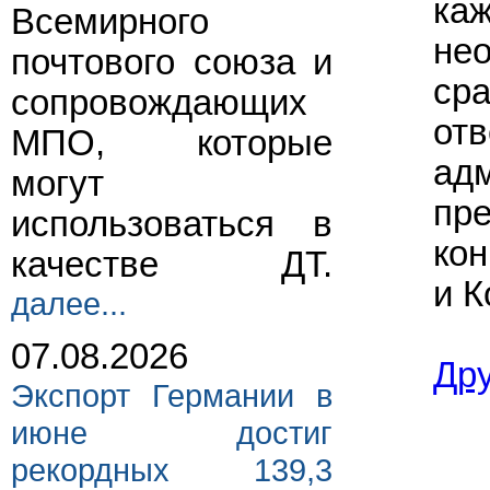
каж
Всемирного
не
почтового союза и
сра
сопровождающих
отв
МПО, которые
ад
могут
пр
использоваться в
кон
качестве ДТ.
и К
далее...
07.08.2026
Др
Экспорт Германии в
июне достиг
рекордных 139,3