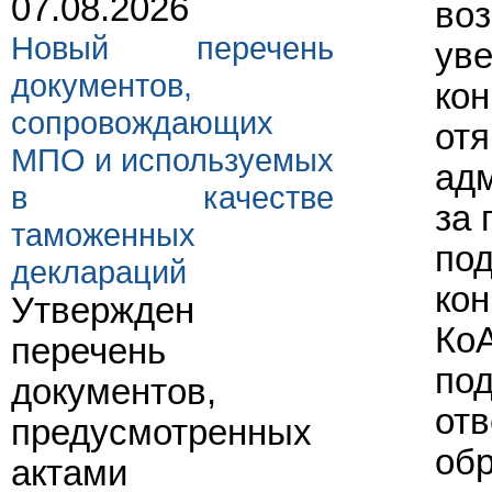
07.08.2026
во
Новый перечень
уве
документов,
кон
сопровождающих
отя
МПО и используемых
адм
в качестве
за 
таможенных
под
деклараций
кон
Утвержден
Ко
перечень
под
документов,
отв
предусмотренных
обр
актами