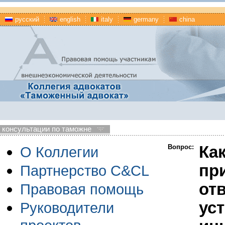
русский
english
italy
germany
china
консультации по таможне
Вопрос:
Ка
О Коллегии
пр
Партнерство C&CL
от
Правовая помощь
ус
Руководители