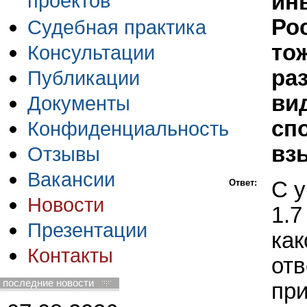
проектов
ин
Ро
Судебная практика
то
Консультации
ра
Публикации
ви
Документы
сп
Конфиденциальность
вз
Отзывы
Вакансии
Ответ:
С у
Новости
1.7
Презентации
как
Контакты
отв
последние новости
при