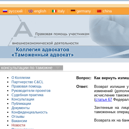
русский
english
italy
germany
china
консультации по таможне
Вопрос:
Как вернуть изли
О Коллегии
Партнерство C&CL
Ответ:
Возврат излишне у
Правовая помощь
изменений (дополн
Руководители проектов
исчисление таможе
Судебная практика
(
статья 67
Федераль
Консультации
Публикации
Зачтенные на лиц
Документы
таможенных операц
Конфиденциальность
Отзывы
Возврата их на бан
Вакансии
Новости