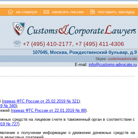
на главную
написать письмо
поставить закладку
+7 (495) 410-2177
,
+7 (495) 411-4306
107045, Москва, Рождественский бульвар, д.9
Skype:
customsadvocate
E-mail:
info@customs-advocate.ru
 (
приказ ФТС России от 25.02.2019 № 321
);
19 № 340
);
ежей (
приказ ФТС России от 22.01.2019 № 88
).
жных средств на лицевом счете в таможенный орган в соответствии с
019 № 727
).
аявление о получении информации о движении денежных средств на
те авансовых платежей.