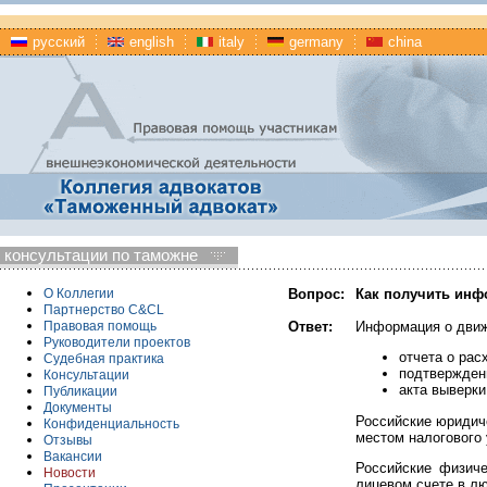
русский
english
italy
germany
china
консультации по таможне
Вопрос:
Как получить инф
О Коллегии
Партнерство C&CL
Ответ:
Информация о движ
Правовая помощь
Руководители проектов
отчета о рас
Судебная практика
подтвержден
Консультации
акта выверки
Публикации
Документы
Российские юридич
Конфиденциальность
местом налогового 
Отзывы
Вакансии
Российские физич
Новости
лицевом счете в л