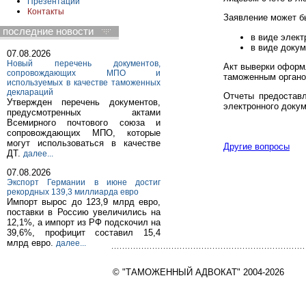
Презентации
Контакты
Заявление может б
последние новости
в виде элект
в виде докум
07.08.2026
Новый перечень документов,
Акт выверки оформ
сопровождающих МПО и
таможенным органо
используемых в качестве таможенных
деклараций
Отчеты предоставл
Утвержден перечень документов,
электронного докум
предусмотренных актами
Всемирного почтового союза и
сопровождающих МПО, которые
могут использоваться в качестве
Другие вопросы
ДТ.
далее...
07.08.2026
Экспорт Германии в июне достиг
рекордных 139,3 миллиарда евро
Импорт вырос до 123,9 млрд евро,
поставки в Россию увеличились на
12,1%, а импорт из РФ подскочил на
39,6%, профицит составил 15,4
млрд евро.
далее...
© "ТАМОЖЕННЫЙ АДВОКАТ" 2004-2026