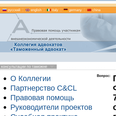
русский
english
italy
germany
china
консультации по таможне
Вопрос:
О Коллегии
Партнерство C&CL
Правовая помощь
Руководители проектов