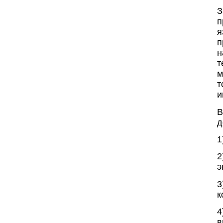
З
п
я
п
н
т
м
и
В
д
1
2
э
3
к
в