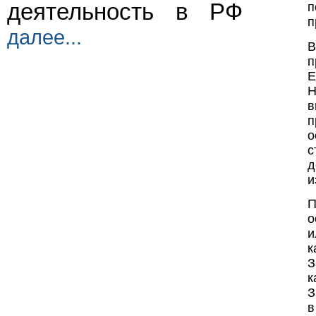
деятельность в РФ
п
п
далее...
В
п
Е
Н
в
п
о
с
д
и
П
о
и
к
З
к
З
в