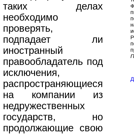
таких делах
Ф
п
необходимо
п
н
проверять,
и
подпадает ли
Р
п
иностранный
п
П
правообладатель под
исключения,
Д
распространяющиеся
на компании из
недружественных
государств, но
продолжающие свою