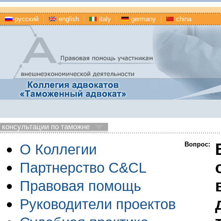
русский
english
italy
germany
china
консультации по таможне
Вопрос:
О Коллегии
Партнерство C&CL
Правовая помощь
Руководители проектов