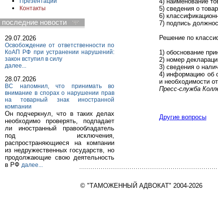
4) наименование то
Презентации
5) сведения о това
Контакты
6) классификацион
последние новости
7) подпись должнос
Решение по класси
29.07.2026
Освобождение от ответственности по
КоАП РФ при устранении нарушений:
1) обоснование при
закон вступил в силу
2) номер деклараци
далее...
3) сведения о нал
4) информацию об 
28.07.2026
и необходимости от
ВС напомнил, что принимать во
Пресс-служба Ко
внимание в спорах о нарушении прав
на товарный знак иностранной
компании
Он подчеркнул, что в таких делах
Другие вопросы
необходимо проверять, подпадает
ли иностранный правообладатель
под исключения,
распространяющиеся на компании
из недружественных государств, но
продолжающие свою деятельность
в РФ
далее...
© "ТАМОЖЕННЫЙ АДВОКАТ" 2004-2026