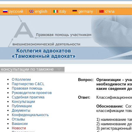
русский
english
italy
germany
china
консультации по таможне
Вопрос:
Организации – уч
О Коллегии
необходимости из
Партнерство C&CL
какие сведения д
Правовая помощь
Руководители проектов
Ответ:
Классификационное
Судебная практика
Консультации
Обоснование:
Со
Публикации
классификации тов
Документы
Конфиденциальность
1) наименование та
Отзывы
2) наименование де
Вакансии
3) регистрационный
Новости