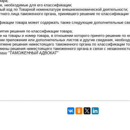
вара;
ре, необходимые для его классификации;
ный код по Товарной номенклатуре внешнеэкономической деятельности;
тного лица таможенного органа, принявшего решение по классификации 
фикации товара может содержать также следующие дополнительные св
нятия решения по классификации товара;
и на товары и номер товара, в отношении которого принято решение по е
ичии приложения или дополнительных листов и другие сведения, необхо
отмене решения нижестоящего таможенного органа по классификации т
мены решения нижестоящего таможенного органа в связи с незаконность
ллегии "ТАМОЖЕННЫЙ АДВОКАТ"