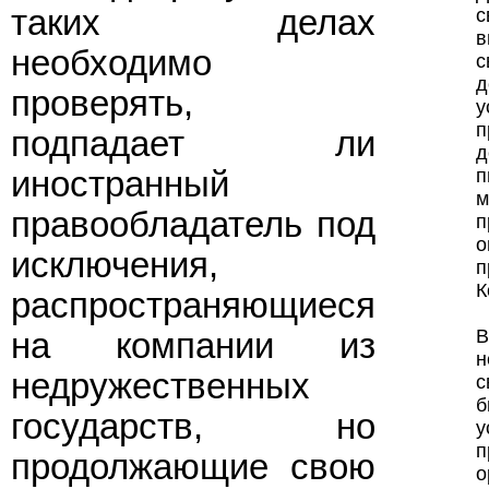
таких делах
с
в
необходимо
с
д
проверять,
у
подпадает ли
д
п
иностранный
м
правообладатель под
п
о
исключения,
п
К
распространяющиеся
В
на компании из
н
недружественных
с
б
государств, но
у
п
продолжающие свою
о