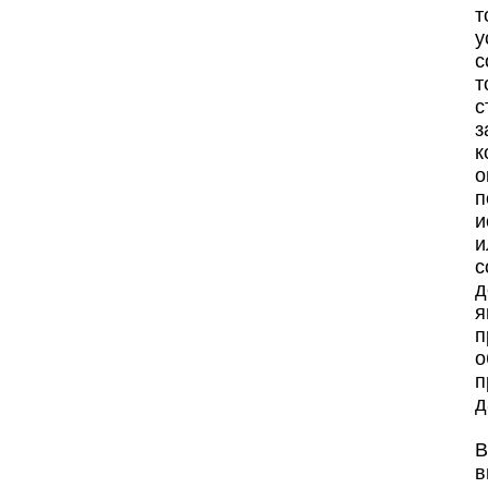
т
у
с
т
с
з
к
о
п
и
и
с
д
я
п
о
п
д
В
в