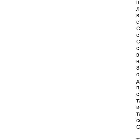
п
л
в
с
С
с
С
с
в
н
8
о
д
п
с
т
и
т
с
С