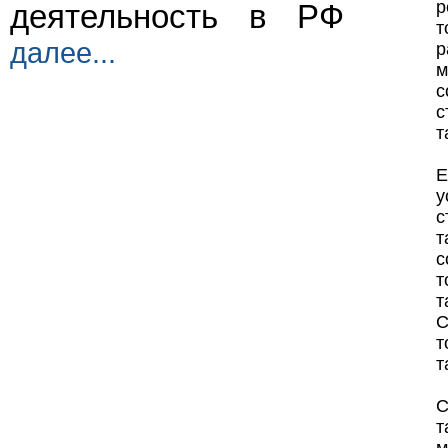
р
деятельность в РФ
т
далее...
м
с
с
т
Е
у
с
т
с
т
т
С
т
т
С
т