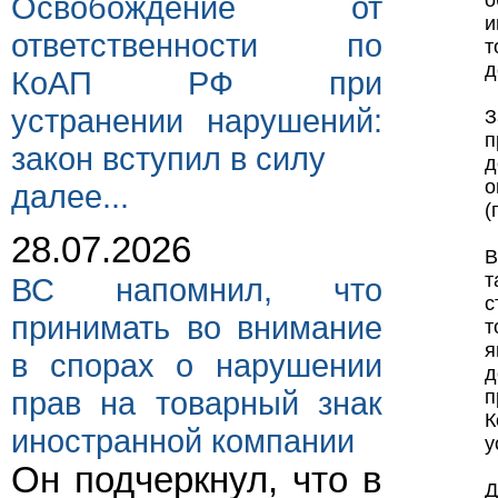
Освобождение от
о
и
ответственности по
т
д
КоАП РФ при
устранении нарушений:
п
закон вступил в силу
д
о
далее...
(
28.07.2026
В
т
ВС напомнил, что
с
принимать во внимание
т
я
в спорах о нарушении
д
прав на товарный знак
п
иностранной компании
у
Он подчеркнул, что в
Д