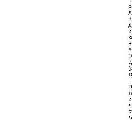
Т
о
д
н
д
и
х
н
е
с
с
(
т
П
т
и
л
с
П