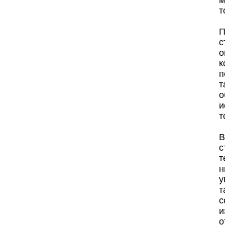
м
т
П
с
о
п
о
и
т
В
с
т
н
у
т
с
и
о