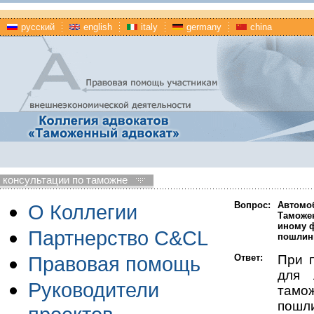
русский
english
italy
germany
china
консультации по таможне
Вопрос:
Автомоб
О Коллегии
Таможен
иному ф
Партнерство C&CL
пошлины
Ответ:
При 
Правовая помощь
для 
Руководители
тамо
пошл