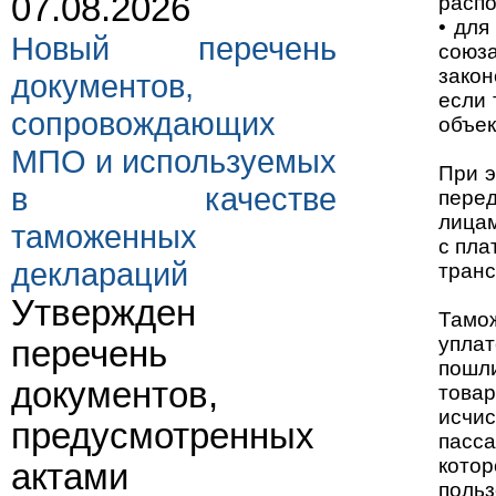
07.08.2026
распо
• для
Новый перечень
союз
закон
документов,
если 
сопровождающих
объек
МПО и используемых
При э
в качестве
пере
лицам
таможенных
с пла
деклараций
транс
Утвержден
Тамо
упла
перечень
пошли
документов,
това
исчи
предусмотренных
пасс
кото
актами
поль