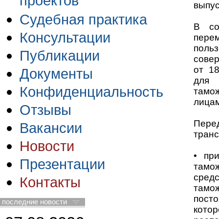
проектов
выпус
Судебная практика
В со
Консультации
пере
польз
Публикации
совер
от 1
Документы
для 
Конфиденциальность
тамо
лицам
Отзывы
Пере
Вакансии
транс
Новости
• пр
Презентации
тамо
сред
Контакты
тамо
пост
последние новости
кото