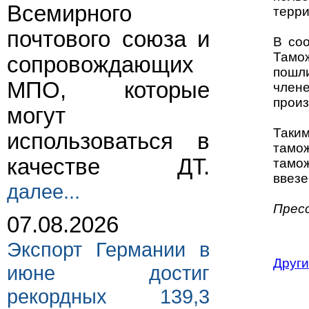
Всемирного
терри
почтового союза и
В соо
Тамо
сопровождающих
пошли
МПО, которые
член
произ
могут
Таки
использоваться в
тамо
качестве ДТ.
тамо
ввезе
далее...
Прес
07.08.2026
Экспорт Германии в
Други
июне достиг
рекордных 139,3