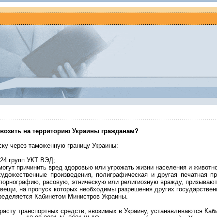
ввозить на территорию Украины гражданам?
ску через таможенную границу Украины:
-24 групп УКТ ВЭД;
могут причинить вред здоровью или угрожать жизни населения и живот
художественные произведения, полиграфическая и другая печатная пр
 порнографию, расовую, этническую или религиозную вражду, призывают
вещи, на пропуск которых необходимы разрешения других государствен
ределяется Кабинетом Министров Украины.
расту транспортных средств, ввозимых в Украину, устанавливаются Каб