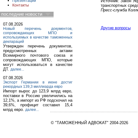
Источник: Закон Ук
Презентации
транспортных средс
Контакты
Пресс-служба Ко
последние новости
07.08.2026
Другие вопросы
Новый перечень документов,
сопровождающих МПО и
используемых в качестве таможенных
деклараций
Утвержден перечень документов,
предусмотренных актами
Всемирного почтового союза и
сопровождающих МПО, которые
могут использоваться в качестве
ДТ.
далее...
07.08.2026
Экспорт Германии в июне достиг
рекордных 139,3 миллиарда евро
Импорт вырос до 123,9 млрд евро,
поставки в Россию увеличились на
12,1%, а импорт из РФ подскочил на
39,6%, профицит составил 15,4
млрд евро.
далее...
© "ТАМОЖЕННЫЙ АДВОКАТ" 2004-2026