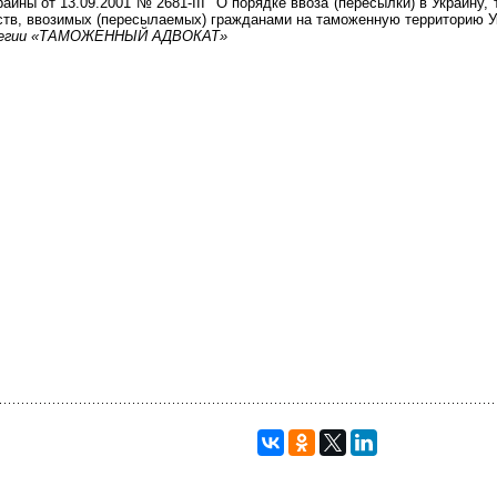
раины от 13.09.2001 № 2681-III "О порядке ввоза (пересылки) в Украин
тв, ввозимых (пересылаемых) гражданами на таможенную территорию Ук
ллегии «ТАМОЖЕННЫЙ АДВОКАТ»