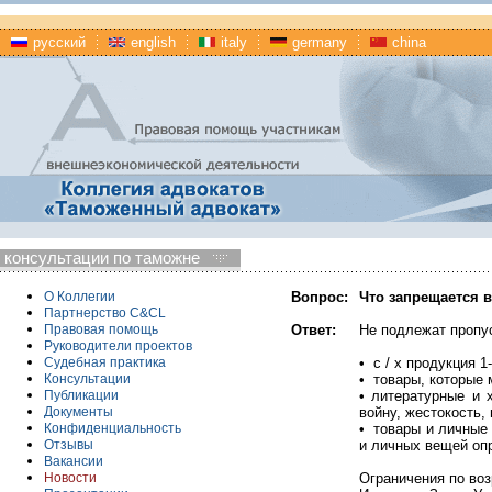
русский
english
italy
germany
china
консультации по таможне
Вопрос:
Что запрещается 
О Коллегии
Партнерство C&CL
Ответ:
Не подлежат пропу
Правовая помощь
Руководители проектов
• с / х продукция 1
Судебная практика
• товары, которые 
Консультации
• литературные и 
Публикации
войну, жестокость,
Документы
• товары и личные 
Конфиденциальность
и личных вещей оп
Отзывы
Вакансии
Ограничения по воз
Новости