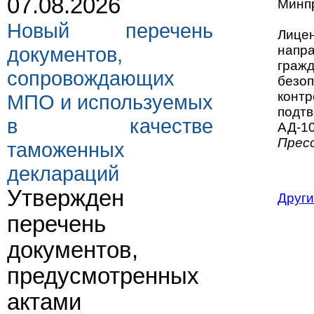
07.08.2026
Минпр
Новый перечень
Лице
документов,
напр
граж
сопровождающих
безоп
конт
МПО и используемых
подт
в качестве
АД-10
Прес
таможенных
деклараций
Утвержден
Други
перечень
документов,
предусмотренных
актами