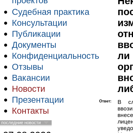
проектов
Не
по
Судебная практика
из
Консультации
от
Публикации
вв
Документы
ли
Конфиденциальность
ор
Отзывы
вн
Вакансии
ли
Новости
Презентации
Ответ:
В сл
ввози
Контакты
внес
лицен
последние новости
увед