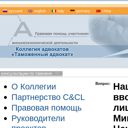
русский
english
italy
germany
china
консультации по таможне
Вопрос:
На
О Коллегии
вв
Партнерство C&CL
ли
Правовая помощь
Ми
Руководители