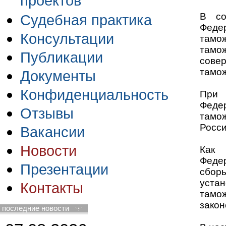
проектов
В со
Судебная практика
Феде
Консультации
тамо
тамо
Публикации
совер
тамож
Документы
Конфиденциальность
При 
Феде
Отзывы
тамо
Росси
Вакансии
Новости
Как 
Феде
Презентации
сбор
уста
Контакты
тамо
закон
последние новости