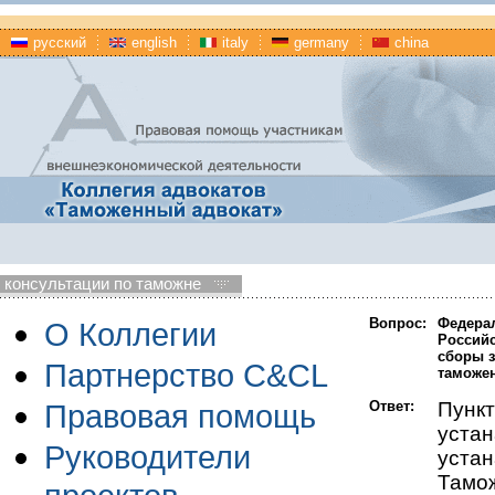
русский
english
italy
germany
china
консультации по таможне
Вопрос:
Федерал
О Коллегии
Российс
сборы з
Партнерство C&CL
таможе
Ответ:
Пунк
Правовая помощь
уста
Руководители
уста
Тамож