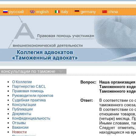
русский
english
italy
germany
china
консультации по таможне
Вопрос:
Наша организация
О Коллегии
Таможенного кодек
Партнерство C&CL
Таможенного коде
Правовая помощь
Руководители проектов
Ответ:
В соответствии со 
Судебная практика
таможенного союза,
Консультации
В соответствии со
Публикации
отношении товаров
Документы
(четыре) месяца. П
Конфиденциальность
Иными словами, та
Отзывы
Следует отметить
Вакансии
находящихся на вр
Новости