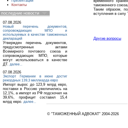
временного хране
Презентации
таможенного союза,
Контакты
Таким образом, п
последние новости
вступления в силу 
07.08.2026
Новый перечень документов,
сопровождающих МПО и
используемых в качестве таможенных
Другие вопросы
деклараций
Утвержден перечень документов,
предусмотренных актами
Всемирного почтового союза и
сопровождающих МПО, которые
могут использоваться в качестве
ДТ.
далее...
07.08.2026
Экспорт Германии в июне достиг
рекордных 139,3 миллиарда евро
Импорт вырос до 123,9 млрд евро,
поставки в Россию увеличились на
12,1%, а импорт из РФ подскочил на
39,6%, профицит составил 15,4
млрд евро.
далее...
© "ТАМОЖЕННЫЙ АДВОКАТ" 2004-2026