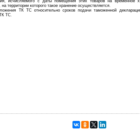
ния, исчисляемого с даты помещения этих товаров на временное хр
 на территории которого такое хранение осуществляется.
оложения ТК ТС относительно сроков подачи таможенной декларац
ТК ТС.