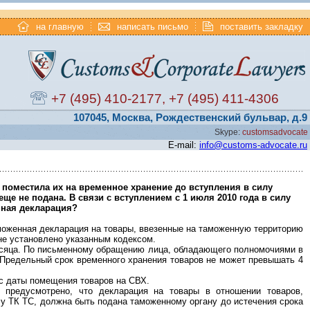
на главную
написать письмо
поставить закладку
+7 (495) 410-2177
,
+7 (495) 411-4306
107045, Москва, Рождественский бульвар, д.9
Skype:
customsadvocate
E-mail:
info@customs-advocate.ru
поместила их на временное хранение до вступления в силу
е не подана. В связи с вступлением с 1 июля 2010 года в силу
нная декларация?
аможенная декларация на товары, ввезенные на таможенную территорию
 не установлено указанным кодексом.
месяца. По письменному обращению лица, обладающего полномочиями в
 Предельный срок временного хранения товаров не может превышать 4
с даты помещения товаров на СВХ.
 предусмотрено, что декларация на товары в отношении товаров,
у ТК ТС, должна быть подана таможенному органу до истечения срока