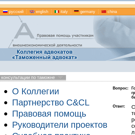
русский
english
italy
germany
china
консультации по таможне
Вопрос:
Г
О Коллегии
г
б
Партнерство C&CL
Ответ:
С
Правовая помощь
т
р
Руководители проектов
с
л