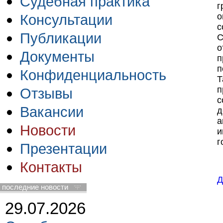
Судебная практика
г
о
Консультации
с
Публикации
С
о
Документы
п
п
Конфиденциальность
Т
п
Отзывы
с
Вакансии
д
а
Новости
и
г
Презентации
Контакты
Д
последние новости
29.07.2026