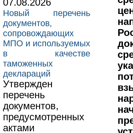
07.08.2026
це
Новый перечень
на
документов,
Ро
сопровождающих
МПО и используемых
до
в качестве
ср
таможенных
ук
деклараций
по
Утвержден
вз
перечень
на
документов,
на
предусмотренных
пр
актами
ус