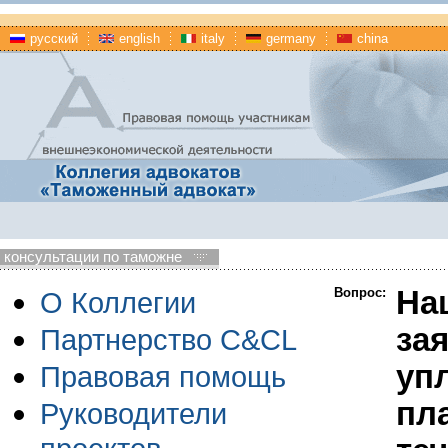
русский
english
italy
germany
china
консультации по таможне
Вопрос:
На
О Коллегии
за
Партнерство C&CL
уп
Правовая помощь
пл
Руководители