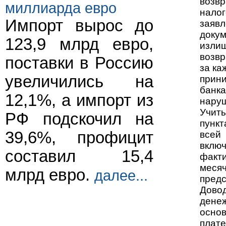
возв
миллиарда евро
нало
Импорт вырос до
заяв
доку
123,9 млрд евро,
изли
возв
поставки в Россию
за ка
увеличились на
прин
банк
12,1%, а импорт из
наруш
Учит
РФ подскочил на
пунк
39,6%, профицит
всей
вклю
составил 15,4
факти
меся
млрд евро.
далее...
предс
Дово
дене
осно
плате