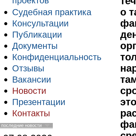
проектов
те
о т
Судебная практика
фа
Консультации
де
Публикации
ор
Документы
тол
Конфиденциальность
на
Отзывы
та
Вакансии
ср
Новости
это
Презентации
ра
Контакты
фа
последние новости
ср