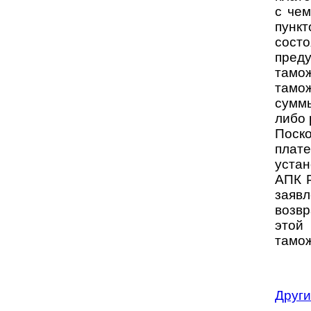
с чем
пунк
сост
пред
тамо
тамож
суммы
либо 
Поск
плат
устан
АПК Р
заяв
возв
этой
тамо
Други