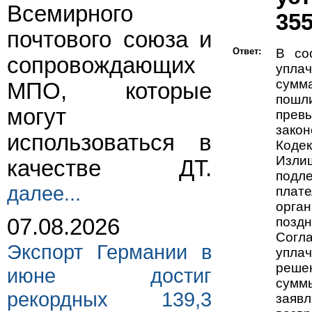
Всемирного
35
почтового союза и
Ответ:
В со
сопровождающих
упла
сумм
МПО, которые
пошл
могут
прев
зако
использоваться в
Кодек
Изли
качестве ДТ.
подл
далее...
плат
орган
поздн
07.08.2026
Согл
Экспорт Германии в
упла
реше
июне достиг
сумм
рекордных 139,3
заяв