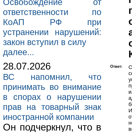
Освобождение от
ответственности по
КоАП РФ при
устранении нарушений:
закон вступил в силу
далее...
28.07.2026
Ответ:
С
с
ВС напомнил, что
у
принимать во внимание
п
и
в спорах о нарушении
а
б
прав на товарный знак
И
иностранной компании
о
н
Он подчеркнул, что в
в