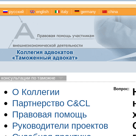
русский
english
italy
germany
china
консультации по таможне
Вопрос:
О Коллегии
Партнерство C&CL
Правовая помощь
Руководители проектов