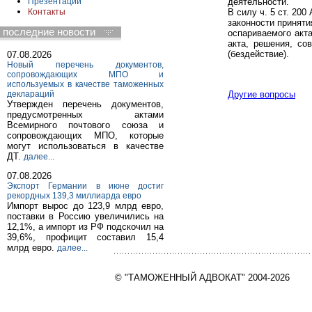
деятельности.
Презентации
В силу ч. 5 ст. 20
Контакты
законности приняти
последние новости
оспариваемого акт
акта, решения, со
(бездействие).
07.08.2026
Новый перечень документов,
сопровождающих МПО и
используемых в качестве таможенных
деклараций
Другие вопросы
Утвержден перечень документов,
предусмотренных актами
Всемирного почтового союза и
сопровождающих МПО, которые
могут использоваться в качестве
ДТ.
далее...
07.08.2026
Экспорт Германии в июне достиг
рекордных 139,3 миллиарда евро
Импорт вырос до 123,9 млрд евро,
поставки в Россию увеличились на
12,1%, а импорт из РФ подскочил на
39,6%, профицит составил 15,4
млрд евро.
далее...
© "ТАМОЖЕННЫЙ АДВОКАТ" 2004-2026