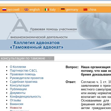
русский
english
italy
germany
china
консультации по таможне
Вопрос:
Наша организация
О Коллегии
потому, что нам н
Партнерство C&CL
бремя доказывани
Правовая помощь
Руководители проектов
Ответ:
Согласно ч. 1 ст. 
Судебная практика
заявлением о приз
Консультации
местного самоуправ
Публикации
или иному норматив
Документы
возлагает на них к
Конфиденциальность
Основаниями для 
Отзывы
(решения или дейст
Вакансии
актом граждански
Новости