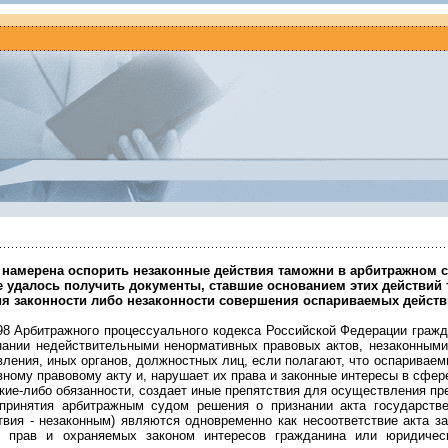
 намерена оспорить незаконные действия таможни в арбитражном су
е удалось получить документы, ставшие основанием этих действий 
я законности либо незаконности совершения оспариваемых действи
198 Арбитражного процессуального кодекса Российской Федерации гражд
нании недействительными ненормативных правовых актов, незаконными 
ления, иных органов, должностных лиц, если полагают, что оспариваем
ному правовому акту и, нарушает их права и законные интересы в сфер
акие-либо обязанности, создает иные препятствия для осуществления п
принятия арбитражным судом решения о признании акта государстве
вия - незаконным) являются одновременно как несоответствие акта за
х прав и охраняемых законом интересов гражданина или юридичес