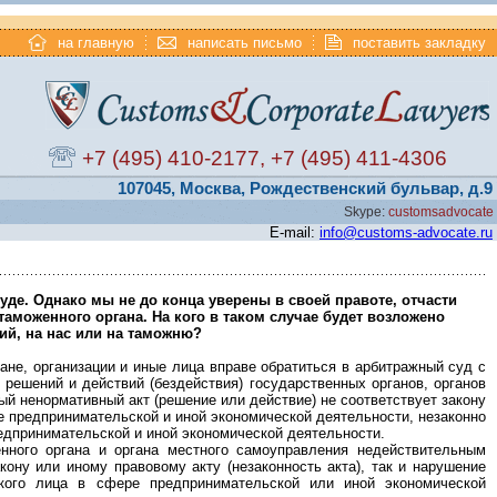
на главную
написать письмо
поставить закладку
+7 (495) 410-2177
,
+7 (495) 411-4306
107045, Москва, Рождественский бульвар, д.9
Skype:
customsadvocate
E-mail:
info@customs-advocate.ru
де. Однако мы не до конца уверены в своей правоте, отчасти
таможенного органа. На кого в таком случае будет возложено
й, на нас или на таможню?
ане, организации и иные лица вправе обратиться в арбитражный суд с
решений и действий (бездействия) государственных органов, органов
ый ненормативный акт (решение или действие) не соответствует закону
е предпринимательской и иной экономической деятельности, незаконно
редпринимательской и иной экономической деятельности.
нного органа и органа местного самоуправления недействительным
кону или иному правовому акту (незаконность акта), так и нарушение
кого лица в сфере предпринимательской или иной экономической